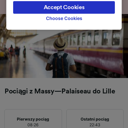
the privacy policy page. These choices will be
Accept Cookies
signaled to our partners and will not affect
browsing data. Your data will not be used for
Choose Cookies
tracking purposes if you have asked us not to
track you.
We and our partners process data to provide:
Use precise geolocation data. Actively scan
device characteristics for identification. Store
and/or access information on a device.
Personalised advertising and content,
advertising and content measurement,
audience research and services development.
List of Partners
Pociągi z Massy—Palaiseau do Lille
Pierwszy pociąg
Ostatni pociąg
08:26
22:43