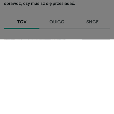
sprawdź, czy musisz się przesiadać.
TGV
OUIGO
SNCF