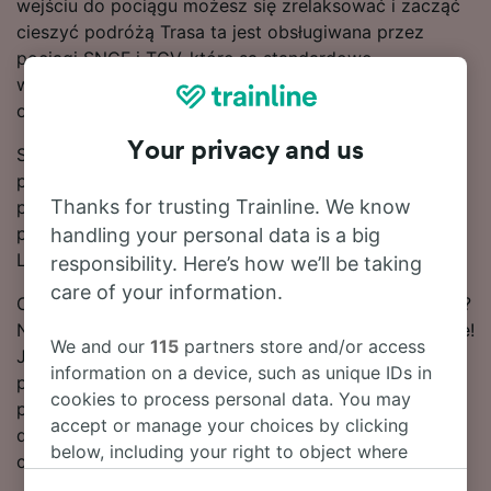
wejściu do pociągu możesz się zrelaksować i zacząć
cieszyć podróżą Trasa ta jest obsługiwana przez
pociągi SNCF i TGV, które są standardowo
wyposażone w nowoczesne, wygodne siedzenia oraz
oferują mnóstwo miejsca na bagaż.
Your privacy and us
Skorzystaj z naszego narzędzia do planowania
podróży u góry strony, aby wyszukać tanie bilety –
Thanks for trusting Trainline. We know
pokażemy Ci, ile możesz zaoszczędzić na
przejazdach pociągiem relacji Massy—Palaiseau –
handling your personal data is a big
Lille, jeśli dokonasz rezerwacji z wyprzedzeniem.
responsibility. Here’s how we’ll be taking
care of your information.
Chcesz zarezerwować bilety na podróż do stacji Lille?
Nie zwlekaj i już teraz poszukaj ich w naszym serwisie!
We and our
115
partners store and/or access
Jeśli chcesz najpierw dowiedzieć się więcej o
information on a device, such as unique IDs in
podróży, poniżej znajdziesz nasz rozkład jazdy
cookies to process personal data. You may
pociągów (w tym pierwszy i ostatni kurs), wskazówki
accept or manage your choices by clicking
dotyczące rezerwacji tanich biletów oraz nasze
below, including your right to object where
często zadawane pytania.
legitimate interest is used, or at any time in