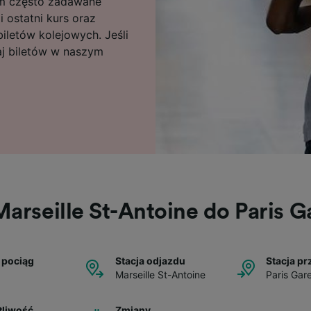
tym często zadawane
i ostatni kurs oraz
letów kolejowych. Jeśli
aj biletów w naszym
Marseille St-Antoine do Paris Ga
 pociąg
Stacja odjazdu
Stacja pr
Marseille St-Antoine
Paris Gare
tliwość
Zmiany