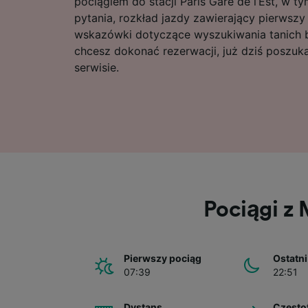
pociągiem do stacji Paris Gare de l’Est, w 
pytania, rozkład jazdy zawierający pierwszy 
wskazówki dotyczące wyszukiwania tanich bi
chcesz dokonać rezerwacji, już dziś poszuk
serwisie.
Pociągi z 
Pierwszy pociąg
Ostatni
07:39
22:51
Dystans
Często