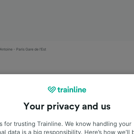
Antoine - Paris Gare de l’Est
Your privacy and us
asie
 for trusting Trainline. We know handling your
Paris Gare de
al data is a big responsibility. Here’s how we’ll 