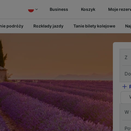
Business
Koszyk
Moje rezer
ie podróży
Rozkłady jazdy
Tanie bilety kolejowe
Na
Z
Do
W 
Po