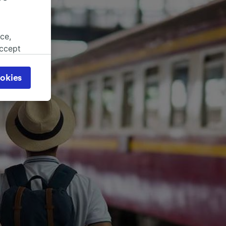
ce,
accept
object
cy page.
okies
browsing
 asked
for
alised
dience