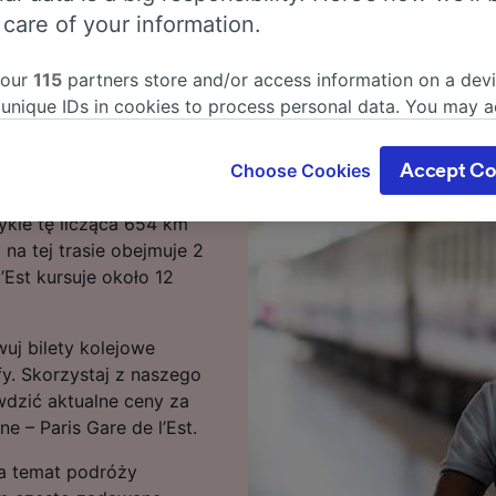
 care of your information.
 our
115
partners store and/or access information on a devi
eille St-Antoine – Paris
 unique IDs in cookies to process personal data. You may 
ge your choices by clicking below, including your right to 
gitimate interest is used, or at any time in the privacy poli
lle St-Antoine – Paris
Choose Cookies
Accept Co
oices will be signaled to our partners and will not affect 
najszybszych trasach
our data will not be used for tracking purposes if you have
kle tę licząca 654 km
o track you.
na tej trasie obejmuje 2
l’Est kursuje około 12
our partners process data to provide:
ise geolocation data. Actively scan device characteristics 
cation. Store and/or access information on a device. Person
uj bilety kolejowe
sing and content, advertising and content measurement, au
fy. Skorzystaj z naszego
h and services development.
wdzić aktualne ceny za
Partners
ne – Paris Gare de l’Est.
 na temat podróży