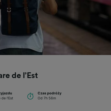
re de l’Est
zyjazdu
Czas podróży
 de l’Est
Od 7h 56m