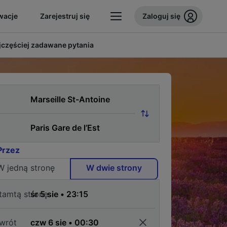
wacje
Zarejestruj się
Zaloguj się
jczęściej zadawane pytania
Przez
W jedną stronę
W dwie strony
tamtą stronę
wrót