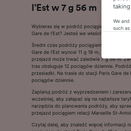
taking
l’Est w 7 g 56 m
We and
Wybieras się w podróż pociągiem relacji Mars
such as
Gare de l’Est? Jesteś we właściwym miejscu!
or mana
where le
Średni czas podróży pociągiem relacji Marsei
These ch
Gare de l’Est wynosi 11 g 18 m, chociaż na 
data. Y
przejazd może trwać zaledwie 7 g 56 m. Zwy
us not t
tras obsługuje 12 pociągów dziennie. Podróż 
przesiadki. Na trasie do stacji Paris Gare de 
We and 
pociągów dziennie.
Use prec
identifi
Zaplanuj podróż z wyprzedzeniem i zarezerw
adverti
wcześniej, aby załapać się na najtańsze tary
researc
narzędzia do planowania podróży, aby spra
List of 
przejazd pociągiem relacji Marseille St-Antoi
Czytaj dalej, aby znaleźć więcej informacji