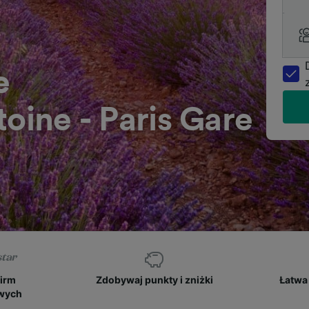
e
toine - Paris Gare
firm
Zdobywaj punkty i zniżki
Łatwa 
owych