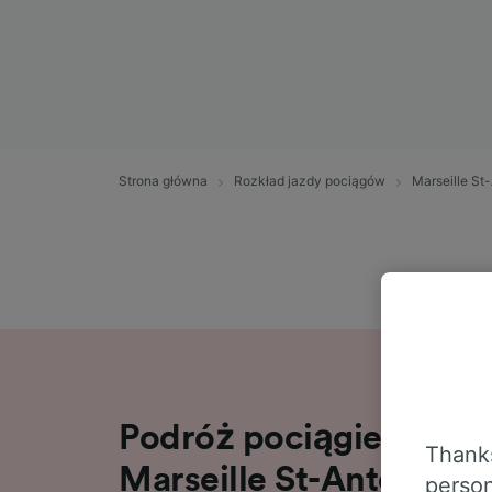
Strona główna
Rozkład jazdy pociągów
Marseille St-
Podróż pociągiem na tr
Thanks
Marseille St-Antoine – 
person