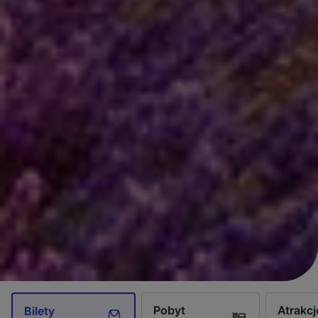
Pobyt
Atrakcj
Bilety