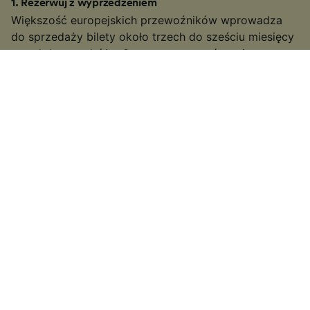
1
.
Rezerwuj z wyprzedzeniem
Większość europejskich przewoźników wprowadza
do sprzedaży bilety około trzech do sześciu miesięcy
przed datą podróży. Często są tym tańsze, im
wcześniej się je kupi. Znając daty podróży, można
zdobyć tańsze bilety na przejazd pociągiem ze stacji
Marseille Blancarde do stacji Paris Bercy Bourgogne-
Pays d’Auvergne.
2
.
Bądź elastyczny, jeśli chodzi o godziny podróży
Ponieważ wiele tras kolejowych w Europie jest
również często wykorzystywanych na dojazdy do
pracy, wielu przewoźników podwyższa ceny biletów
w godzinach szczytu (zwykle w godzinach 06:00 –
10:00 i 15:00 – 19:00 w dni powszednie). Jeżeli masz
taką możliwość, szukaj biletów poza tymi godzinami,
być może uda Ci się uzyskać niższą cenę.
3
.
Wybierz wolniejsze połączenie lub podróż z przesiadką
Na niektórych popularniejszych trasach może być
możliwość zarezerwowania wolniejszego połączenia