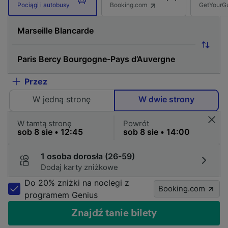
Booking.com
GetYourG
Pociągi i autobusy
Przez
W jedną stronę
W dwie strony
W tamtą stronę
Powrót
1 osoba dorosła (26-59)
Dodaj karty zniżkowe
Do 20% zniżki na noclegi z
Booking.com
programem Genius
Znajdź tanie bilety