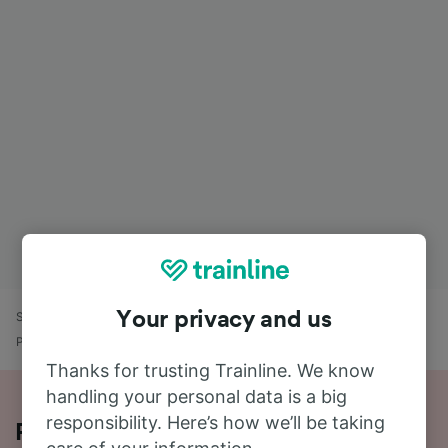
Your privacy and us
Strona główna
Rozkład jazdy pociągów
Marseille Blancarde -
Paris Bercy Bourgogne-Pays d’Auvergne
Thanks for trusting Trainline. We know
handling your personal data is a big
responsibility. Here’s how we’ll be taking
Podróż pociągiem relacji Marseille