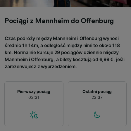
and/or access information on a device.
Personalised advertising and content,
advertising and content measurement,
Pociągi z Mannheim do Offenburg
audience research and services development.
List of Partners
Czas podróży między Mannheim i Offenburg wynosi
średnio 1h 14m, a odległość między nimi to około 118
km. Normalnie kursuje 29 pociągów dziennie między
Mannheim i Offenburg, a bilety kosztują od 6,99 €, jeśli
zarezerwujesz z wyprzedzeniem.
Pierwszy pociąg
Ostatni pociąg
03:31
23:37