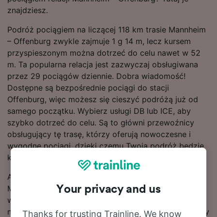
znajdziesz.
Podróż pociągiem na liczącej 118 km trasie Mannheim
– Offenburg zwykle zajmuje 1 g 14 m, lecz kursem
przyspieszonym można dotrzeć do celu nawet w 52
m. Ta popularna relacja jest zazwyczaj obsługiwana
przez 29 pociągów dziennie. Dobra wiadomość!
Dostępne są bezpośrednie pociągi do stacji
Offenburg, więc możesz się cieszyć podróżą już od
samego początku. Wybierz usługi DB lub ICE, aby
szybko dotrzeć do celu. Są to główni przewoźnicy
obsługujący tę trasę, którzy oferują nowoczesne i
wygodne pociągi, dzięki czemu Twoja podróż będzie
komfortowa.
Aby zaoszczędzić na biletach na pociągi relacji
Your privacy and us
Mannheim – Offenburg, dokonu rezerwacji z
wyprzedzeniem. Użyj znajdującego się u góry strony
narzędzia do planowania podróży, aby porównać ceny
Thanks for trusting Trainline. We know