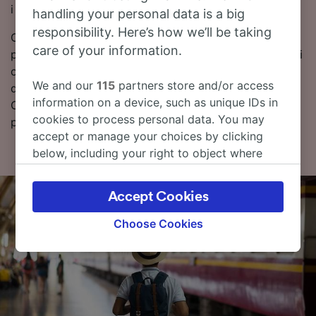
i skorzystać z najniższych taryf.
handling your personal data is a big
responsibility. Here’s how we’ll be taking
Czytaj dalej, aby znaleźć więcej informacji na temat
care of your information.
podróży – rozkłady jazdy pociągów (w tym pierwsze i
ostatnie kursy), często zadawane pytania i porady
We and our
115
partners store and/or access
dotyczące wyszukiwania tanich biletów kolejowych.
information on a device, such as unique IDs in
Chcesz przejść od razu do rezerwacji? Już teraz
cookies to process personal data. You may
poszukaj biletów w naszym serwisie!
accept or manage your choices by clicking
below, including your right to object where
legitimate interest is used, or at any time in
the privacy policy page. These choices will be
Accept Cookies
signaled to our partners and will not affect
browsing data. Your data will not be used for
Choose Cookies
tracking purposes if you have asked us not to
track you.
We and our partners process data to provide:
Use precise geolocation data. Actively scan
device characteristics for identification. Store