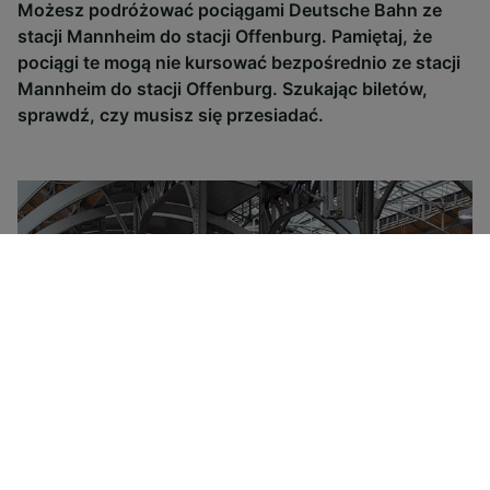
Możesz podróżować pociągami Deutsche Bahn ze
stacji Mannheim do stacji Offenburg. Pamiętaj, że
pociągi te mogą nie kursować bezpośrednio ze stacji
Mannheim do stacji Offenburg. Szukając biletów,
sprawdź, czy musisz się przesiadać.