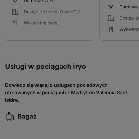
Darmowe WiFi
Darmowe 
Dostęp do hotelu Only YOU
Dostęp d
Wykwintne menu
Wykwint
Usługi w pociągach iryo
Dowiedz się więcej o usługach pokładowych
oferowanych w pociągach z Madryt do Valencia Sant
Isidre.
Bagaż
-