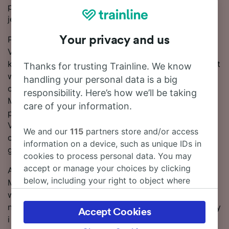
pociągiem relacji Madryt – Valencia Sant Isidre? Tutaj
je znajdziesz.
Your privacy and us
Podróż pociągiem na liczącej 301 km trasie Madryt –
Valencia Sant Isidre zwykle zajmuje 9 g 7 m, lecz
kursem przyspieszonym można dotrzeć do celu nawet
Thanks for trusting Trainline. We know
w 9 g 7 m. Ta popularna relacja jest zazwyczaj
handling your personal data is a big
obsługiwana przez 1 pociąg dziennie. Ponieważ trasa
responsibility. Here’s how we’ll be taking
Madryt – Valencia Sant Isidre nie jest obsługiwana
care of your information.
przez bezpośrednie pociągi, Twoja podróż do stacji
Valencia Sant Isidre obejmuje 1 przediaska. Całość lub
We and our
115
partners store and/or access
część Twojej podróży odbędzie się pociągiem Renfe,
information on a device, such as unique IDs in
głównego przewoźnika obsługującego tę trasę.
cookies to process personal data. You may
accept or manage your choices by clicking
Aby zaoszczędzić na biletach na pociągi relacji
below, including your right to object where
Madryt – Valencia Sant Isidre, dokonu rezerwacji z
legitimate interest is used, or at any time in
wyprzedzeniem. Użyj znajdującego się u góry strony
the privacy policy page. These choices will be
narzędzia do planowania podróży, aby porównać ceny
Accept Cookies
signaled to our partners and will not affect
i skorzystać z najniższych taryf.