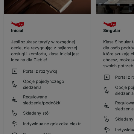
Inicial
Singular
Jeśli szukasz taryfy w rozsądnej
Klasa Singular 
cenie, nie rezygnując z najlepszej
dla osób podró
obsługi i komfortu, klasa Inicial jest
które szukają el
idealna dla Ciebie!
chcesz, możesz
swoich potrze
Portal z rozrywką
Portal z 
Opcje pojedynczego
siedzenia
Opcje po
siedzenia
Regulowane
siedzenia/podnóżki
Regulow
siedzeni
Składany stół
Składany 
Indywidualne gniazdka elektr.
Indywidua