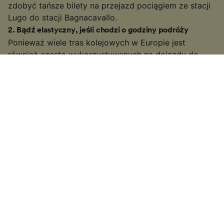
zdobyć tańsze bilety na przejazd pociągiem ze stacji
Lugo do stacji Bagnacavallo.
2
.
Bądź elastyczny, jeśli chodzi o godziny podróży
Ponieważ wiele tras kolejowych w Europie jest
również często wykorzystywanych na dojazdy do
pracy, wielu przewoźników podwyższa ceny biletów
w godzinach szczytu (zwykle w godzinach 06:00 –
10:00 i 15:00 – 19:00 w dni powszednie). Jeżeli masz
taką możliwość, szukaj biletów poza tymi godzinami,
być może uda Ci się uzyskać niższą cenę.
3
.
Wybierz wolniejsze połączenie lub podróż z przesiadką
Na niektórych popularniejszych trasach może być
możliwość zarezerwowania wolniejszego połączenia
lub podróży z przesiadką. Przejazd może trwać nieco
dłużej niż szybką koleją lub pociągiem bezpośrednim,
jednak jeżeli masz nieco więcej czasu, możesz taniej
kupić bilet. Poza tym będziesz mieć więcej czasu na
podziwianie widoków!