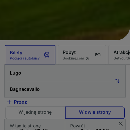
Pobyt
Atrakcj
Bilety
Booking.com
GetYourG
Pociągi i autobusy
Przez
W jedną stronę
W dwie strony
W tamtą stronę
Powrót