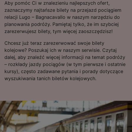
advertising and content measurement,
Aby pomóc Ci w znalezieniu najlepszych ofert,
audience research and services development.
zaznaczymy najtańsze bilety na przejazd pociągiem
relacji Lugo – Bagnacavallo w naszym narzędziu do
List of Partners
planowania podróży. Pamiętaj tylko, że im szybciej
zarezerwujesz bilety, tym więcej zaoszczędzisz!
Chcesz już teraz zarezerwować swoje bilety
kolejowe? Poszukaj ich w naszym serwisie. Czytaj
dalej, aby znaleźć więcej informacji na temat podróży
– rozkłady jazdy pociągów (w tym pierwsze i ostatnie
kursy), często zadawane pytania i porady dotyczące
wyszukiwania tanich biletów kolejowych.