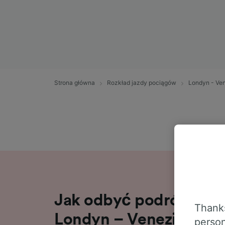
Strona główna
Rozkład jazdy pociągów
Londyn - Ve
Jak odbyć podróż poci
Thanks
Londyn – Venezia Mest
person