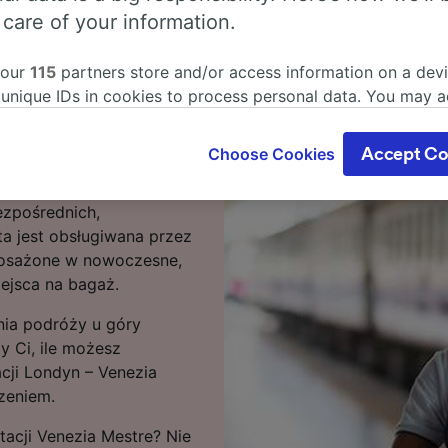
 care of your information.
ondyn do stacji Venezia
 our
115
partners store and/or access information on a devi
 unique IDs in cookies to process personal data. You may 
giwana przez około 21
ge your choices by clicking below, including your right to 
125 km trasie trwa zwykle
gitimate interest is used, or at any time in the privacy poli
Choose Cookies
Accept Co
, kursem przyspieszonym
oices will be signaled to our partners and will not affect 
Pomimo iż na trasie
our data will not be used for tracking purposes if you have
ezpośrednich,
o track you.
ta jest obsługiwana przez
our partners process data to provide:
posażone w nowoczesne,
ise geolocation data. Actively scan device characteristics 
ejsca na bagaż.
cation. Store and/or access information on a device. Person
sing and content, advertising and content measurement, au
nia podróży u góry
h and services development.
y Ci, ile możesz
cji Londyn – Venezia
Partners
zeniem.
acji Venezia Mestre? Nie