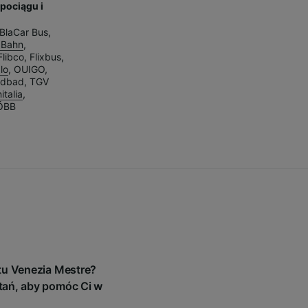
pociągu i
u
BlaCar Bus
,
 Bahn
,
Flibco
,
Flixbus
,
alo
,
OUIGO
,
ndbad
,
TGV
italia
,
ÖBB
tu Venezia Mestre?
tań, aby pomóc Ci w