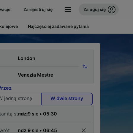
wacje
Zarejestruj się
Zaloguj się
 kolejowe
Najczęściej zadawane pytania
Przez
W jedną stronę
W dwie strony
tamtą stronę
wrót