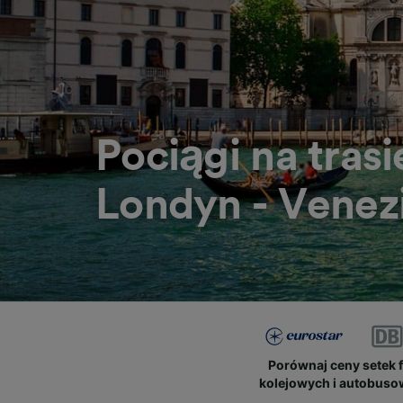
Pociągi na trasi
Londyn - Venez
Porównaj ceny setek 
kolejowych i autobus