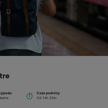
tre
zyjazdu
Czas podróży
estre
Od 14h 33m