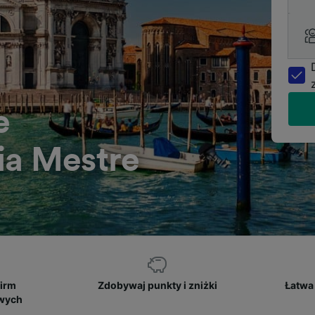
e
ia Mestre
firm
Zdobywaj punkty i zniżki
Łatwa 
owych