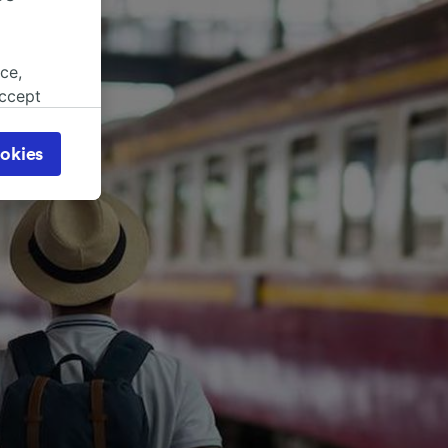
ce,
accept
object
cy page.
okies
browsing
 asked
for
alised
dience