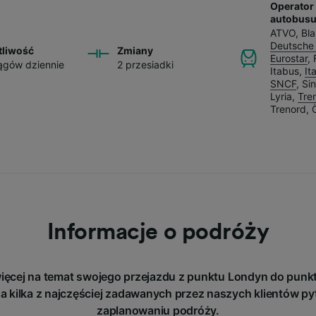
Operator 
autobus
ATVO
,
Bla
Deutsche
tliwość
Zmiany
Eurostar
,
ągów dziennie
2 przesiadki
Itabus
,
It
SNCF
,
Si
Lyria
,
Tren
Trenord
,
Informacje o podróży
ięcej na temat swojego przejazdu z punktu Londyn do punk
a kilka z najczęściej zadawanych przez naszych klientów py
zaplanowaniu podróży.