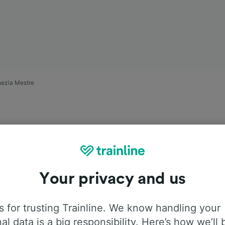
nezia Mestre
Your privacy and us
ągiem relacji
 for trusting Trainline. We know handling your
re
al data is a big responsibility. Here’s how we’ll 