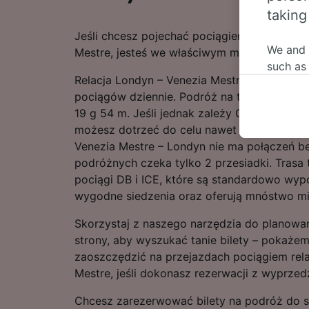
taking
Jeśli chcesz pojechać pociągiem ze stacji L
We and
Mestre, jesteś we właściwym miejscu.
such as
Relacja Londyn – Venezia Mestre jest obsłu
or mana
pociągów dziennie. Podróż na tej liczącej 1
where le
19 g 54 m. Jeśli jednak zależy Ci na czasie
These ch
możesz dotrzeć do celu nawet w 14 g 33 m. 
data. Y
Venezia Mestre – Londyn nie ma połączeń b
us not t
podróżnych czeka tylko 2 przesiadki. Trasa 
We and 
pociągi DB i ICE, które są standardowo wy
Use prec
wygodne siedzenia oraz oferują mnóstwo mi
identifi
adverti
Skorzystaj z naszego narzędzia do planowa
researc
strony, aby wyszukać tanie bilety – pokażem
zaoszczędzić na przejazdach pociągiem rela
List of 
Mestre, jeśli dokonasz rezerwacji z wyprzed
Chcesz zarezerwować bilety na podróż do st