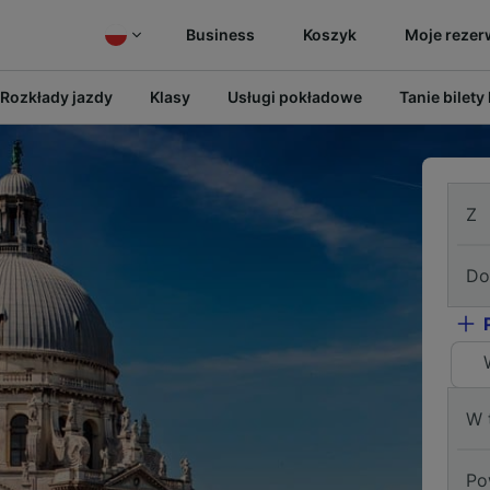
Business
Koszyk
Moje rezer
Rozkłady jazdy
Klasy
Usługi pokładowe
Tanie bilety
Z
Do
W 
Po