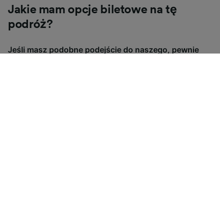
Jakie mam opcje biletowe na tę
podróż?
Jeśli masz podobne podejście do naszego, pewnie
zastanawiasz się, dlaczego w Wielkiej Brytanii jest
tyle rodzajów biletów. Aby pomóc Ci je zrozumieć,
przygotowaliśmy przydatny przewodnik.
Bilety kolejowe kupowane z
Elastycze bil