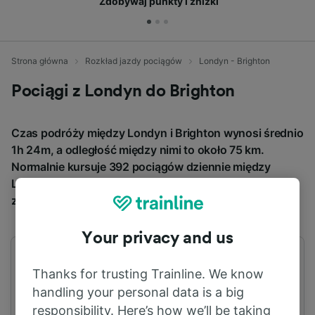
Zdobywaj punkty i zniżki
Strona główna
Rozkład jazdy pociągów
Londyn - Brighton
Pociągi z Londyn do Brighton
Czas podróży między Londyn i Brighton wynosi średnio
1h 24m, a odległość między nimi to około 75 km.
Normalnie kursuje 392 pociągów dziennie między
Londyn i Brighton, a bilety kosztują od 9,81 €, jeśli
zarezerwujesz z wyprzedzeniem.
Your privacy and us
Pierwszy pociąg
Ostatni pociąg
Thanks for trusting Trainline. We know
03:10
01:13
handling your personal data is a big
responsibility. Here’s how we’ll be taking