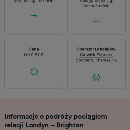
advertising and content measurement,
392 pociągi dziennie
Dostępne pociągi
bezpośrednie
audience research and services development.
List of Partners
Cena
Operatorzy kolejowi
Od 9,81 €
Gatwick Express
,
Southern
,
Thameslink
Informacje o podróży pociągiem
relacji Londyn – Brighton