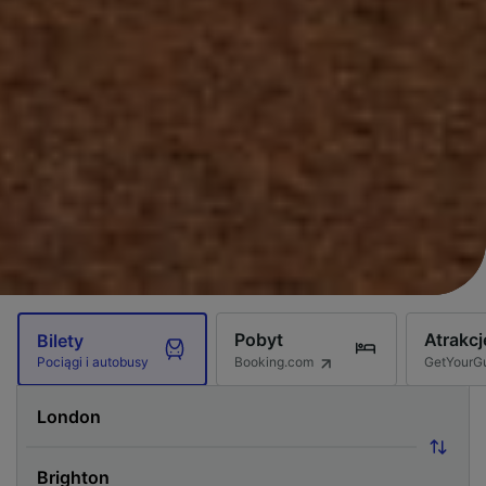
Pobyt
Atrakcj
Bilety
Booking.com
GetYourG
Pociągi i autobusy