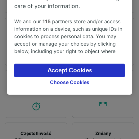
care of your information.
We and our
115
partners store and/or access
information on a device, such as unique IDs in
Stacja odjazdu
Stacja przyjazdu
Londyn
Brighton
cookies to process personal data. You may
accept or manage your choices by clicking
below, including your right to object where
legitimate interest is used, or at any time in
the privacy policy page. These choices will be
Accept Cookies
signaled to our partners and will not affect
browsing data. Your data will not be used for
Czas podróży
Dystans
Choose Cookies
Od 58m
75 km
tracking purposes if you have asked us not to
track you.
We and our partners process data to provide:
Use precise geolocation data. Actively scan
device characteristics for identification. Store
and/or access information on a device.
Personalised advertising and content,
Częstotliwość
Zmiany