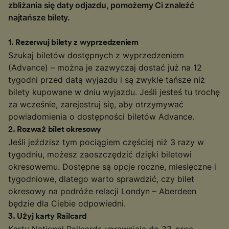
zbliżania się daty odjazdu, pomożemy Ci znaleźć
najtańsze bilety.
1
.
Rezerwuj bilety z wyprzedzeniem
Szukaj biletów dostępnych z wyprzedzeniem
(Advance) – można je zazwyczaj dostać już na 12
tygodni przed datą wyjazdu i są zwykle tańsze niż
bilety kupowane w dniu wyjazdu. Jeśli jesteś tu trochę
za wcześnie, zarejestruj się, aby otrzymywać
powiadomienia o dostępności biletów Advance.
2
.
Rozważ bilet okresowy
Jeśli jeździsz tym pociągiem częściej niż 3 razy w
tygodniu, możesz zaoszczędzić dzięki biletowi
okresowemu. Dostępne są opcje roczne, miesięczne i
tygodniowe, dlatego warto sprawdzić, czy bilet
okresowy na podróże relacji Londyn – Aberdeen
będzie dla Ciebie odpowiedni.
3
.
Użyj karty Railcard
Karty National Railcards uprawniają do 33-proc.