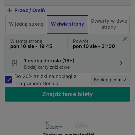
Przez / Omiń
Otwarty w dwie
W jedną stronę
W dwie strony
strony
W tamtą stronę
Powrót
1 osoba dorosła (16+)
Dodaj karty zniżkowe
Do 20% zniżki na noclegi z
Booking.com
programem Genius
Znajdź tanie bilety
Zdobywaj punkty i zniżki