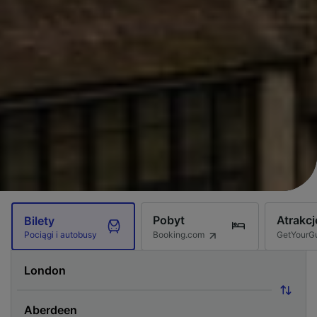
Pobyt
Atrakcj
Bilety
Booking.com
GetYourG
Pociągi i autobusy