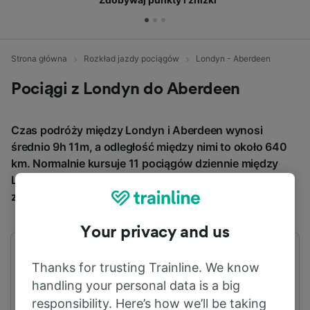
Strona główna
Rozkład jazdy pociągów
Londyn - Aberdeen
Pociągi z Londyn do Aberdeen
Czas podróży między Londyn i Aberdeen wynosi
średnio 9h 11m, a odległość między nimi to około 640
km. Normalnie kursuje 11 pociągów dziennie między
Londyn i Aberdeen, a bilety kosztują od 60,11 €, jeśli
zarezerwujesz z wyprzedzeniem.
Your privacy and us
Pierwszy pociąg
Ostatni pociąg
Thanks for trusting Trainline. We know
04:48
21:15
handling your personal data is a big
responsibility. Here’s how we’ll be taking