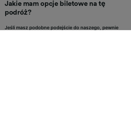
Jakie mam opcje biletowe na tę
podróż?
Jeśli masz podobne podejście do naszego, pewnie
zastanawiasz się, dlaczego w Wielkiej Brytanii jest
tyle rodzajów biletów. Aby pomóc Ci je zrozumieć,
przygotowaliśmy przydatny przewodnik.
Bilety kolejowe kupowane z
Elastycze bil