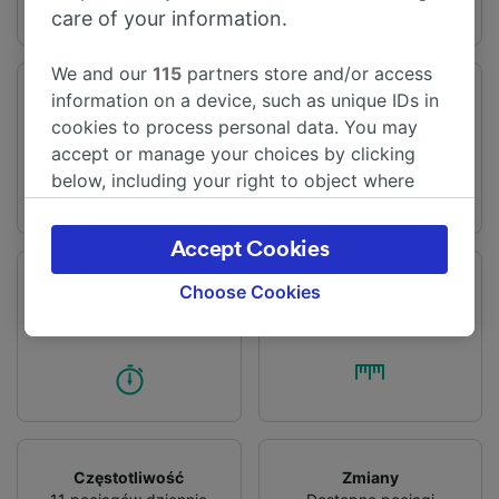
care of your information.
We and our
115
partners store and/or access
information on a device, such as unique IDs in
Stacja odjazdu
Stacja przyjazdu
Londyn
Aberdeen
cookies to process personal data. You may
accept or manage your choices by clicking
below, including your right to object where
legitimate interest is used, or at any time in
the privacy policy page. These choices will be
Accept Cookies
signaled to our partners and will not affect
browsing data. Your data will not be used for
Czas podróży
Dystans
Choose Cookies
Od 7h 3m
640 km
tracking purposes if you have asked us not to
track you.
We and our partners process data to provide:
Use precise geolocation data. Actively scan
device characteristics for identification. Store
and/or access information on a device.
Personalised advertising and content,
Częstotliwość
Zmiany
advertising and content measurement,