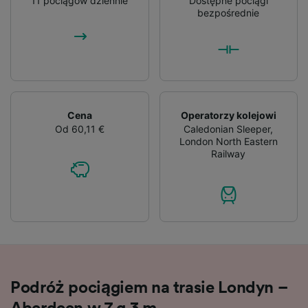
11 pociągów dziennie
Dostępne pociągi
audience research and services development.
bezpośrednie
List of Partners
Cena
Operatorzy kolejowi
Od 60,11 €
Caledonian Sleeper
,
London North Eastern
Railway
Podróż pociągiem na trasie Londyn –