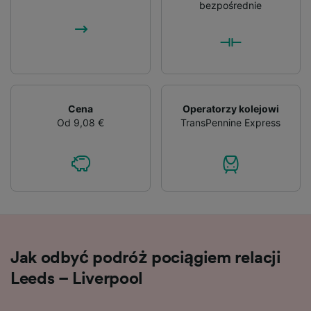
audience research and services development.
bezpośrednie
List of Partners
Cena
Operatorzy kolejowi
Od 9,08 €
TransPennine Express
Jak odbyć podróż pociągiem relacji
Leeds – Liverpool