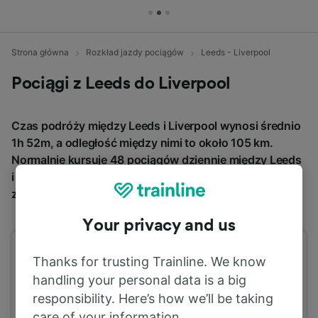
Strona główna
Rozkład jazdy pociągów
Leeds - Liverpool
Pociągi z Leeds do Liverpool
Czas podróży między Leeds i Liverpool wynosi średnio
1h 52m, a odległość między nimi to około 105 km.
Normalnie kursuje 48 pociągów dziennie między Leeds
i Liverpool, a bilety kosztują od 9,08 €, jeśli
zarezerwujesz z wyprzedzeniem.
Your privacy and us
Pierwszy pociąg
Ostatni pociąg
Thanks for trusting Trainline. We know
04:27
22:45
handling your personal data is a big
responsibility. Here’s how we’ll be taking
care of your information.