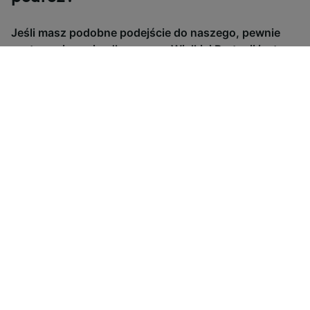
Jeśli masz podobne podejście do naszego, pewnie
zastanawiasz się, dlaczego w Wielkiej Brytanii jest
tyle rodzajów biletów. Aby pomóc Ci je zrozumieć,
przygotowaliśmy przydatny przewodnik.
Bilety kolejowe kupowane z
Elastycze bil
wyprzedzeniem (Advance)
(Anytime)