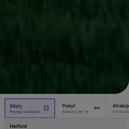
Pobyt
Atrakcj
Bilety
Booking.com
GetYourG
Pociągi i autobusy