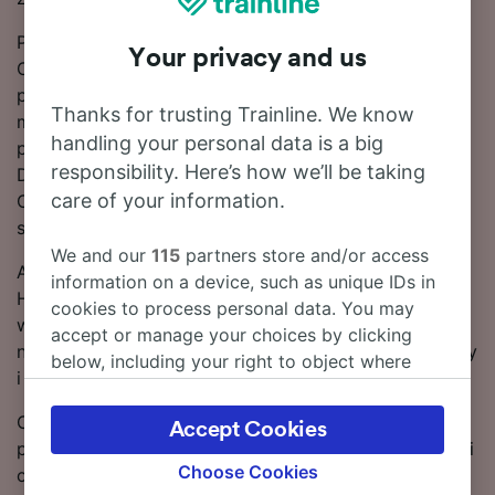
Podróż pociągiem na liczącej 44 km trasie Herford –
Your privacy and us
Osnabrück zwykle zajmuje 48 m, lecz kursem
przyspieszonym można dotrzeć do celu nawet w 39
Thanks for trusting Trainline. We know
m. Ta popularna relacja jest zazwyczaj obsługiwana
handling your personal data is a big
przez 39 pociągów dziennie. Dobra wiadomość!
responsibility. Here’s how we’ll be taking
Dostępne są bezpośrednie pociągi do stacji
care of your information.
Osnabrück, więc możesz się cieszyć podróżą już od
samego początku.
We and our
115
partners store and/or access
Aby zaoszczędzić na biletach na pociągi relacji
information on a device, such as unique IDs in
Herford – Osnabrück, dokonu rezerwacji z
cookies to process personal data. You may
wyprzedzeniem. Użyj znajdującego się u góry strony
accept or manage your choices by clicking
narzędzia do planowania podróży, aby porównać ceny
below, including your right to object where
i skorzystać z najniższych taryf.
legitimate interest is used, or at any time in
the privacy policy page. These choices will be
Czytaj dalej, aby znaleźć więcej informacji na temat
Accept Cookies
signaled to our partners and will not affect
podróży – rozkłady jazdy pociągów (w tym pierwsze i
browsing data. Your data will not be used for
Choose Cookies
ostatnie kursy), często zadawane pytania i porady
tracking purposes if you have asked us not to