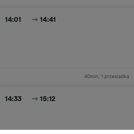
14:01
14:41
40min
,
1 przesiadka
14:33
15:12