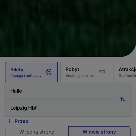
Pobyt
Atrakcj
Bilety
Booking.com
GetYourG
Pociągi i autobusy
Przez
W jedną stronę
W dwie strony