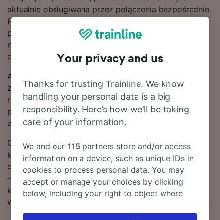
aktualnie obsługiwana przez połączenia bezpośrednie.
Podróż do stacji Leipzig Hbf możesz odbyć
pociągiem DB lub ICE – obaj przewoźnicy oferują
nowoczesne i komfortowe składy, dzięki którym
dostaniesz się tam w mgnieniu oka.
Your privacy and us
Aby pomóc Ci w znalezieniu najlepszych ofert,
Thanks for trusting Trainline. We know
zaznaczymy najtańsze bilety na przejazd pociągiem
handling your personal data is a big
relacji Halle – Leipzig Hbf w naszym narzędziu do
responsibility. Here’s how we’ll be taking
planowania podróży. Pamiętaj tylko, że im szybciej
care of your information.
zarezerwujesz bilety, tym więcej zaoszczędzisz!
Chcesz już teraz zarezerwować swoje bilety
We and our
115
partners store and/or access
kolejowe? Poszukaj ich w naszym serwisie. Czytaj
information on a device, such as unique IDs in
dalej, aby znaleźć więcej informacji na temat podróży
cookies to process personal data. You may
– rozkłady jazdy pociągów (w tym pierwsze i ostatnie
accept or manage your choices by clicking
kursy), często zadawane pytania i porady dotyczące
below, including your right to object where
wyszukiwania tanich biletów kolejowych.
legitimate interest is used, or at any time in
the privacy policy page. These choices will be