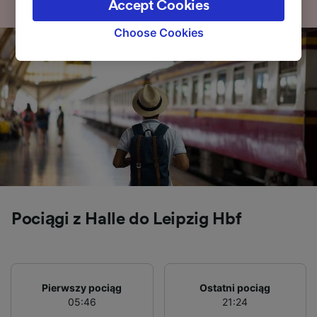
Accept Cookies
signaled to our partners and will not affect
browsing data. Your data will not be used for
Choose Cookies
tracking purposes if you have asked us not to
track you.
We and our partners process data to provide:
Use precise geolocation data. Actively scan
device characteristics for identification. Store
and/or access information on a device.
Personalised advertising and content,
advertising and content measurement,
audience research and services development.
List of Partners
Pociągi z Halle do Leipzig Hbf
Pierwszy pociąg
Ostatni pociąg
05:46
21:24