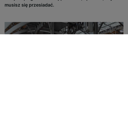
musisz się przesiadać.
Właścicielem Grupy Deutsche Bahn jest państwo
niemieckie, które zarządza większością ruchu