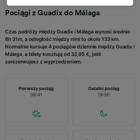
track you.
Pociągi z Guadix do Málaga
We and our partners process data to provide:
Use precise geolocation data. Actively scan
Czas podróży między Guadix i Málaga wynosi średnio
device characteristics for identification. Store
and/or access information on a device.
8h 31m, a odległość między nimi to około 133 km.
Personalised advertising and content,
Normalnie kursuje 4 pociągów dziennie między Guadix i
advertising and content measurement,
Málaga, a bilety kosztują od 32,95 €, jeśli
audience research and services development.
zarezerwujesz z wyprzedzeniem.
List of Partners
Pierwszy pociąg
Ostatni pociąg
09:41
19:56