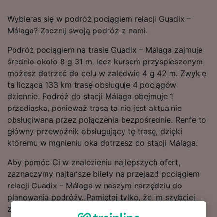
Wybieras się w podróż pociągiem relacji Guadix –
Málaga? Zacznij swoją podróż z nami.
Podróż pociągiem na trasie Guadix – Málaga zajmuje
średnio około 8 g 31 m, lecz kursem przyspieszonym
możesz dotrzeć do celu w zaledwie 4 g 42 m. Zwykle
ta licząca 133 km trasę obsługuje 4 pociągów
dziennie. Podróż do stacji Málaga obejmuje 1
przediaska, ponieważ trasa ta nie jest aktualnie
obsługiwana przez połączenia bezpośrednie. Renfe to
główny przewoźnik obsługujący tę trasę, dzięki
któremu w mgnieniu oka dotrzesz do stacji Málaga.
Aby pomóc Ci w znalezieniu najlepszych ofert,
zaznaczymy najtańsze bilety na przejazd pociągiem
relacji Guadix – Málaga w naszym narzędziu do
planowania podróży. Pamiętaj tylko, że im szybciej
zarezerwujesz bilety, tym więcej zaoszczędzisz!