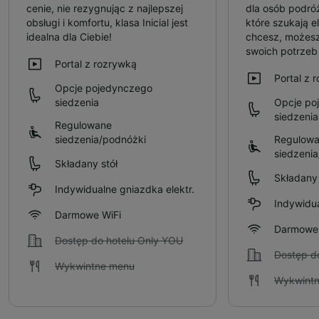
cenie, nie rezygnując z najlepszej
dla osób podró
obsługi i komfortu, klasa Inicial jest
które szukają el
idealna dla Ciebie!
chcesz, możesz
swoich potrze
Portal z rozrywką
Portal z 
Opcje pojedynczego
siedzenia
Opcje po
siedzenia
Regulowane
siedzenia/podnóżki
Regulow
siedzeni
Składany stół
Składany 
Indywidualne gniazdka elektr.
Indywidua
Darmowe WiFi
Darmowe 
Dostęp do hotelu Only YOU
Dostęp d
Wykwintne menu
Wykwint