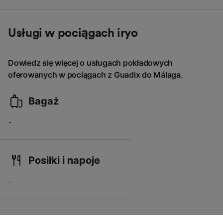
Usługi w pociągach iryo
Dowiedz się więcej o usługach pokładowych
oferowanych w pociągach z Guadix do Málaga.
Bagaż
-
Posiłki i napoje
-
Rozrywka