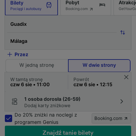
Pobyt
Atrakcj
Bilety
Booking.com
GetYourG
Pociągi i autobusy
Przez
W jedną stronę
W dwie strony
W tamtą stronę
Powrót
1 osoba dorosła (26-59)
Dodaj karty zniżkowe
Do 20% zniżki na noclegi z
Booking.com
programem Genius
Znajdź tanie bilety