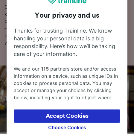
Chcesz już teraz zarezerwować swoje bilety
kolejowe? Poszukaj ich w naszym serwisie. Czytaj
Your privacy and us
dalej, aby znaleźć więcej informacji na temat podróży
– rozkłady jazdy pociągów (w tym pierwsze i ostatnie
Thanks for trusting Trainline. We know
kursy), często zadawane pytania i porady dotyczące
handling your personal data is a big
wyszukiwania tanich biletów kolejowych.
responsibility. Here’s how we’ll be taking
care of your information.
We and our
115
partners store and/or access
information on a device, such as unique IDs in
cookies to process personal data. You may
accept or manage your choices by clicking
below, including your right to object where
legitimate interest is used, or at any time in
the privacy policy page. These choices will be
Accept Cookies
signaled to our partners and will not affect
browsing data. Your data will not be used for
Choose Cookies
tracking purposes if you have asked us not to