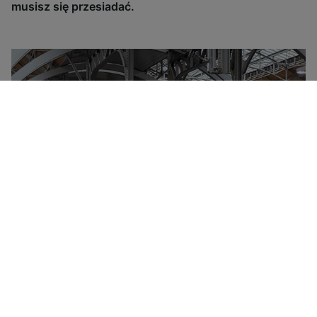
musisz się przesiadać.
Właścicielem Grupy Deutsche Bahn jest państwo
niemieckie, które zarządza większością ruchu
kolejowego w Niemczech, jak również w wielu