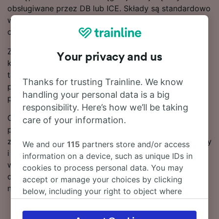
obsługiwane przez DB lub ICE. Składy są standardowo
wyposażone w nowoczesne, wygodne siedzenia oraz
oferują mnóstwo miejsca na bagaż.
Zaplanuj podróż z wyprzedzeniem i zarezerwuj bilety
Your privacy and us
kolejowe wcześniej, aby załapać się na najtańsze
taryfy. Skorzystaj z naszego narzędzia do planowania
Thanks for trusting Trainline. We know
podróży, aby sprawdzić aktualne ceny za przejazd
handling your personal data is a big
pociągiem relacji Gotha – Eisenach.
responsibility. Here’s how we’ll be taking
Czytaj dalej, aby znaleźć więcej informacji na temat
care of your information.
podróży pociągiem do stacji Eisenach, w tym często
zadawane pytania, rozkład jazdy zawierający pierwszy
We and our
115
partners store and/or access
i ostatni kurs oraz wskazówki dotyczące
information on a device, such as unique IDs in
wyszukiwania tanich biletów kolejowych. Jeśli chcesz
cookies to process personal data. You may
dokonać rezerwacji, już dziś poszukaj biletów w
accept or manage your choices by clicking
naszym serwisie.
below, including your right to object where
legitimate interest is used, or at any time in
the privacy policy page. These choices will be