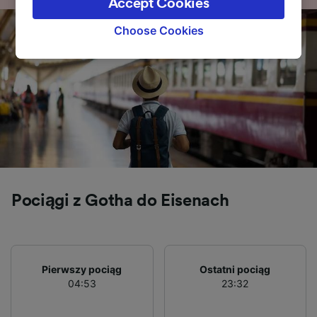
Accept Cookies
signaled to our partners and will not affect
browsing data. Your data will not be used for
Choose Cookies
tracking purposes if you have asked us not to
track you.
We and our partners process data to provide:
Use precise geolocation data. Actively scan
device characteristics for identification. Store
and/or access information on a device.
Personalised advertising and content,
advertising and content measurement,
audience research and services development.
Pociągi z Gotha do Eisenach
List of Partners
Pierwszy pociąg
Ostatni pociąg
04:53
23:32