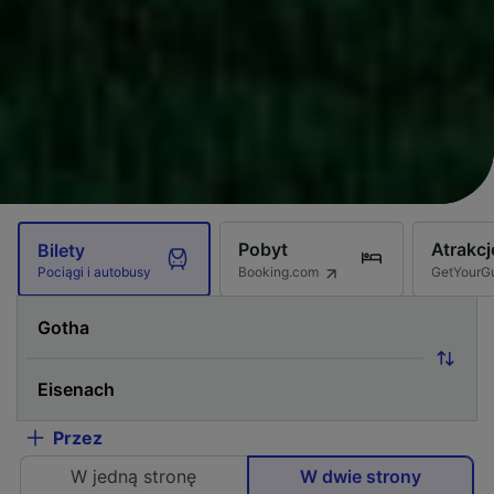
Pobyt
Atrakcj
Bilety
Booking.com
GetYourG
Pociągi i autobusy
Przez
W jedną stronę
W dwie strony