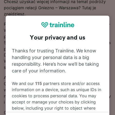
Chcesz uzyskać więcej informacji na temat podróży
pociągiem relacji Gniezno – Warszawa? Tutaj je
znajdziesz.
Podróż pociągiem na liczącej 228 km trasie Gniezno –
Warszawa zwykle zajmuje 3 g 46 m, lecz kursem
przyspieszonym można dotrzeć do celu nawet w 2 g
Your privacy and us
51 m. Ta popularna relacja jest zazwyczaj obsługiwana
przez 17 pociągów dziennie. Dobra wiadomość!
Thanks for trusting Trainline. We know
Dostępne są bezpośrednie pociągi do stacji
handling your personal data is a big
Warszawa, więc możesz się cieszyć podróżą już od
responsibility. Here’s how we’ll be taking
samego początku.
care of your information.
Aby zaoszczędzić na biletach na pociągi relacji
We and our
115
partners store and/or access
Gniezno – Warszawa, dokonu rezerwacji z
information on a device, such as unique IDs in
wyprzedzeniem. Użyj znajdującego się u góry strony
cookies to process personal data. You may
narzędzia do planowania podróży, aby porównać ceny
accept or manage your choices by clicking
i skorzystać z najniższych taryf.
below, including your right to object where
Czytaj dalej, aby znaleźć więcej informacji na temat
legitimate interest is used, or at any time in