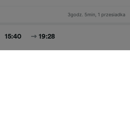
3godz. 5min
,
1 przesiadka
15:40
19:28
3godz. 48min
,
1 przesiadka
Szukaj wszystkich cen i rozkładu jazdy na dziś