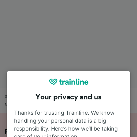
Your privacy and us
Strona główna
Rozkład jazdy pociągów
Genova Piazza Principe -
Milano Porta Genova
Thanks for trusting Trainline. We know
handling your personal data is a big
responsibility. Here’s how we’ll be taking
Podróż pociągiem na trasie Genova
care of your information.