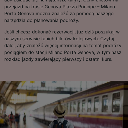
audience research and services development.
przejazd na trasie Genova Piazza Principe – Milano
List of Partners
Porta Genova można znaleźć za pomocą naszego
narzędzia do planowania podróży.
Jeśli chcesz dokonać rezerwacji, już dziś poszukaj w
naszym serwisie tanich biletów kolejowych. Czytaj
dalej, aby znaleźć więcej informacji na temat podróży
pociągiem do stacji Milano Porta Genova, w tym nasz
rozkład jazdy zawierający pierwszy i ostatni kurs.