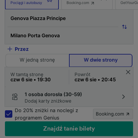
Booking.com
GetYourG
Pociągi i autobusy
Przez
W jedną stronę
W dwie strony
W tamtą stronę
Powrót
1 osoba dorosła (30-59)
Dodaj karty zniżkowe
Do 20% zniżki na noclegi z
Booking.com
programem Genius
Znajdź tanie bilety