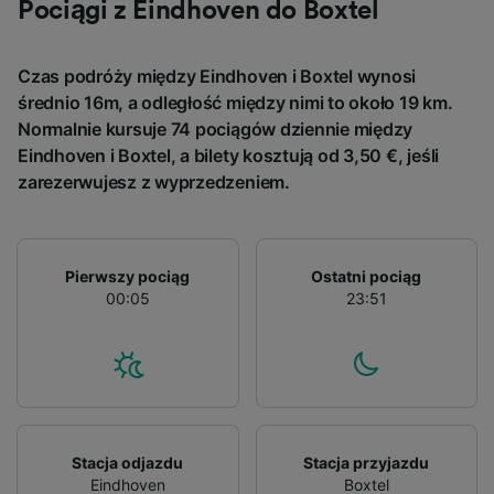
device characteristics for identification. Store
Pociągi z Eindhoven do Boxtel
and/or access information on a device.
Personalised advertising and content,
advertising and content measurement,
Czas podróży między Eindhoven i Boxtel wynosi
audience research and services development.
średnio 16m, a odległość między nimi to około 19 km.
Normalnie kursuje 74 pociągów dziennie między
List of Partners
Eindhoven i Boxtel, a bilety kosztują od 3,50 €, jeśli
zarezerwujesz z wyprzedzeniem.
Pierwszy pociąg
Ostatni pociąg
00:05
23:51
Stacja odjazdu
Stacja przyjazdu
Eindhoven
Boxtel