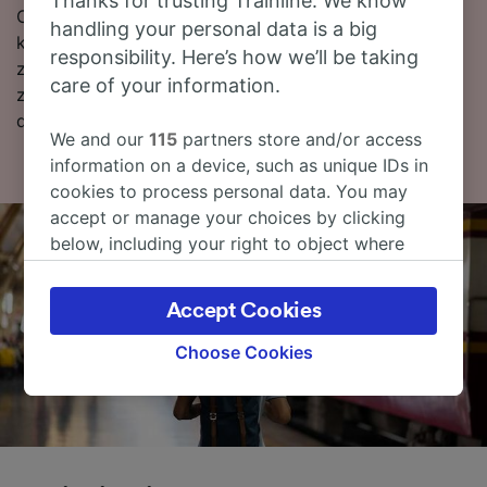
Thanks for trusting Trainline. We know
Chcesz dokonać rezerwacji? Poszukaj tanich biletów
handling your personal data is a big
kolejowych w naszym serwisie. Czytaj dalej, aby
responsibility. Here’s how we’ll be taking
znaleźć więcej informacji, w tym nasz rozkład jazdy
care of your information.
zawierający pierwszy i ostatni kurs, oraz wskazówki
dotyczące wyszukiwania tanich biletów kolejowych.
We and our
115
partners store and/or access
information on a device, such as unique IDs in
cookies to process personal data. You may
accept or manage your choices by clicking
below, including your right to object where
legitimate interest is used, or at any time in
the privacy policy page. These choices will be
Accept Cookies
signaled to our partners and will not affect
browsing data. Your data will not be used for
Choose Cookies
tracking purposes if you have asked us not to
track you.
We and our partners process data to provide:
Use precise geolocation data. Actively scan