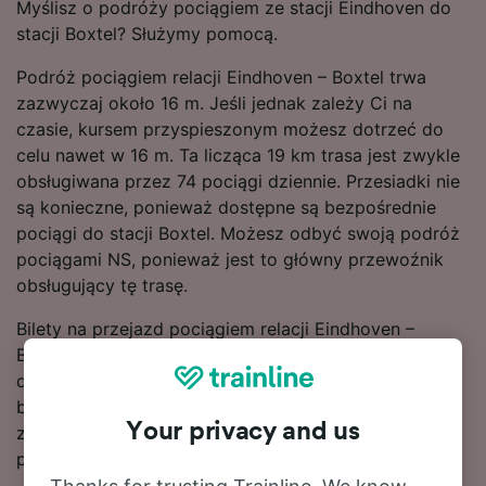
Myślisz o podróży pociągiem ze stacji Eindhoven do
stacji Boxtel? Służymy pomocą.
Podróż pociągiem relacji Eindhoven – Boxtel trwa
zazwyczaj około 16 m. Jeśli jednak zależy Ci na
czasie, kursem przyspieszonym możesz dotrzeć do
celu nawet w 16 m. Ta licząca 19 km trasa jest zwykle
obsługiwana przez 74 pociągi dziennie. Przesiadki nie
są konieczne, ponieważ dostępne są bezpośrednie
pociągi do stacji Boxtel. Możesz odbyć swoją podróż
pociągami NS, ponieważ jest to główny przewoźnik
obsługujący tę trasę.
Bilety na przejazd pociągiem relacji Eindhoven –
Boxtel są zwykle tańsze w przypadku rezerwacji
dokonywanej z wyprzedzeniem w porównaniu do
biletów kupowanych w dniu podróży. Skorzystaj ze
Your privacy and us
znajdującego się u góry strony narzędzia do
planowania podróży, aby wyszukać aktualne taryfy.