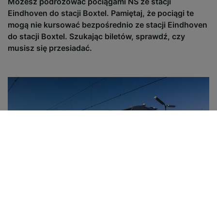
Możesz podróżować pociągami NS ze stacji
Eindhoven do stacji Boxtel. Pamiętaj, że pociągi te
mogą nie kursować bezpośrednio ze stacji Eindhoven
do stacji Boxtel. Szukając biletów, sprawdź, czy
musisz się przesiadać.