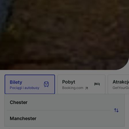
Pobyt
Atrakcj
Bilety
Booking.com
GetYourG
Pociągi i autobusy