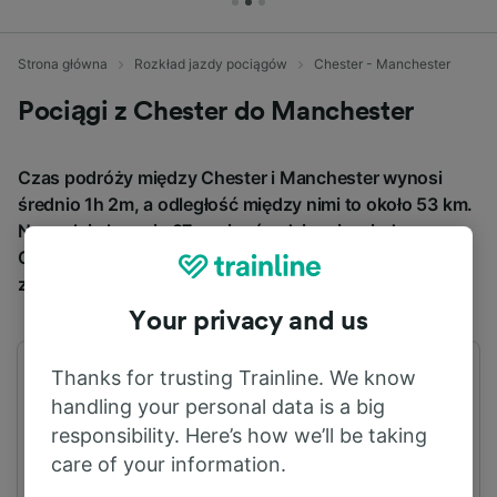
Strona główna
Rozkład jazdy pociągów
Chester - Manchester
Pociągi z Chester do Manchester
Czas podróży między Chester i Manchester wynosi
średnio 1h 2m, a odległość między nimi to około 53 km.
Normalnie kursuje 87 pociągów dziennie między
Chester i Manchester, a bilety kosztują od 3,31 €, jeśli
zarezerwujesz z wyprzedzeniem.
Your privacy and us
Thanks for trusting Trainline. We know
Pierwszy pociąg
Ostatni pociąg
02:52
23:23
handling your personal data is a big
responsibility. Here’s how we’ll be taking
care of your information.