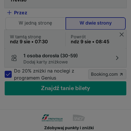
Przez
W jedną stronę
W dwie strony
W tamtą stronę
Powrót
1 osoba dorosła (30-59)
Dodaj karty zniżkowe
Do 20% zniżki na noclegi z
Booking.com
programem Genius
Znajdź tanie bilety
Zdobywaj punkty i zniżki