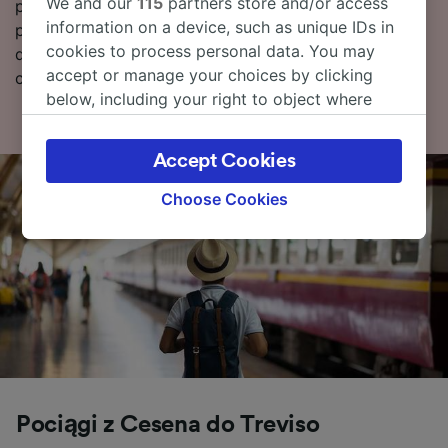
We and our
115
partners store and/or access
podróży, poniżej znajdziesz nasz rozkład jazdy
information on a device, such as unique IDs in
pociągów (w tym pierwszy i ostatni kurs), wskazówki
cookies to process personal data. You may
dotyczące rezerwacji tanich biletów oraz nasze
accept or manage your choices by clicking
często zadawane pytania.
below, including your right to object where
legitimate interest is used, or at any time in
the privacy policy page. These choices will be
Accept Cookies
signaled to our partners and will not affect
browsing data. Your data will not be used for
Choose Cookies
tracking purposes if you have asked us not to
track you.
We and our partners process data to provide:
Use precise geolocation data. Actively scan
device characteristics for identification. Store
and/or access information on a device.
Personalised advertising and content,
advertising and content measurement,
audience research and services development.
Pociągi z Cesena do Treviso
List of Partners