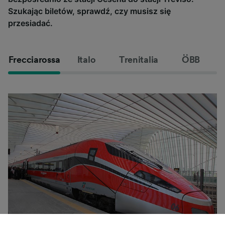
Szukając biletów, sprawdź, czy musisz się
przesiadać.
Frecciarossa
Italo
Trenitalia
ÖBB