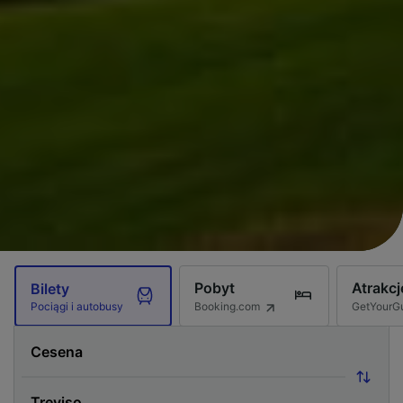
Pobyt
Atrakcj
Bilety
Booking.com
GetYourG
Pociągi i autobusy