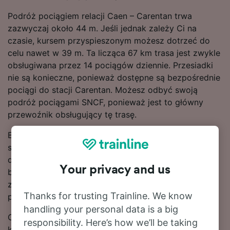
Podróż pociągiem relacji Caen – Carentan trwa
zazwyczaj około 44 m. Jeśli jednak zależy Ci na
czasie, kursem przyspieszonym możesz dotrzeć do
celu nawet w 39 m. Ta licząca 67 km trasa jest zwykle
obsługiwana przez 14 pociągów dziennie. Przesiadki
nie są konieczne, ponieważ dostępne są bezpośrednie
pociągi do stacji Carentan. Możesz odbyć swoją
podróż pociągami SNCF, ponieważ jest to główny
przewoźnik obsługujący tę trasę.
Bilety na przejazd pociągiem relacji Caen – Carentan
są zwykle tańsze w przypadku rezerwacji
dokonywanej z wyprzedzeniem w porównaniu do
Your privacy and us
biletów kupowanych w dniu podróży. Skorzystaj ze
znajdującego się u góry strony narzędzia do
Thanks for trusting Trainline. We know
planowania podróży, aby wyszukać aktualne taryfy.
handling your personal data is a big
Chcesz dokonać rezerwacji? Poszukaj tanich biletów
responsibility. Here’s how we’ll be taking
kolejowych w naszym serwisie. Czytaj dalej, aby