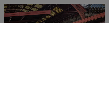
SNCF to krajowy przewoźnik francuski. Obsługuje
wszystkie pociągi krajowe i trasy w całej Francji, a
także połączenia międzynarodowe do Hiszpanii i
Niemiec. Istnieją trzy różne typy pociągów krajowych
jeżdżących pod marką SNCF – TGV (pociągi dużych