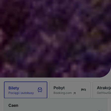
Pobyt
Atrakcj
Bilety
Booking.com
GetYourG
Pociągi i autobusy