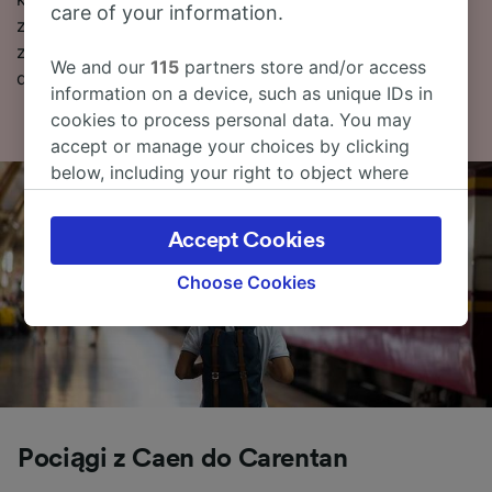
care of your information.
znaleźć więcej informacji, w tym nasz rozkład jazdy
zawierający pierwszy i ostatni kurs, oraz wskazówki
We and our
115
partners store and/or access
dotyczące wyszukiwania tanich biletów kolejowych.
information on a device, such as unique IDs in
cookies to process personal data. You may
accept or manage your choices by clicking
below, including your right to object where
legitimate interest is used, or at any time in
the privacy policy page. These choices will be
Accept Cookies
signaled to our partners and will not affect
browsing data. Your data will not be used for
Choose Cookies
tracking purposes if you have asked us not to
track you.
We and our partners process data to provide:
Use precise geolocation data. Actively scan
device characteristics for identification. Store
and/or access information on a device.
Pociągi z Caen do Carentan
Personalised advertising and content,
advertising and content measurement,