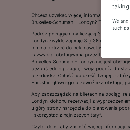
taking
Chcesz uzyskać więcej informacji na temat 
We and
Bruxelles-Schuman – Londyn? Tutaj je znajdz
such as
Podróż pociągiem na liczącej 319 km trasie
or mana
Londyn zwykle zajmuje 3 g 36 m, lecz kurs
where le
można dotrzeć do celu nawet w 3 g 32 m. Ta
These ch
zazwyczaj obsługiwana przez 9 pociągów dz
data. Y
Bruxelles-Schuman – Londyn nie jest obsług
us not t
bezpośrednie pociągi, Twoja podróż do stac
We and 
przediaska. Całość lub część Twojej podróż
Use prec
Eurostar, głównego przewoźnika obsługujące
identifi
adverti
Aby zaoszczędzić na biletach na pociągi rel
researc
Londyn, dokonu rezerwacji z wyprzedzeniem
u góry strony narzędzia do planowania pod
List of 
i skorzystać z najniższych taryf.
Czytaj dalej, aby znaleźć więcej informacji 