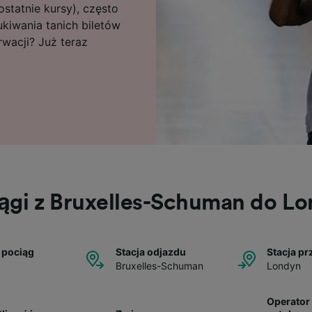
statnie kursy), często
kiwania tanich biletów
wacji? Już teraz
ągi z Bruxelles-Schuman do L
 pociąg
Stacja odjazdu
Stacja pr
Bruxelles-Schuman
Londyn
Operator 