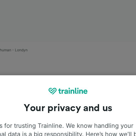
chuman - Londyn
Your privacy and us
pociągiem
 for trusting Trainline. We know handling your
man – Londyn
al data is a big responsibility. Here’s how we’ll 