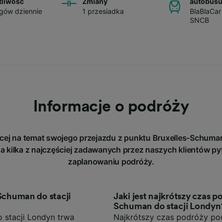
tliwość
Zmiany
autobus
gów dziennie
1 przesiadka
BlaBlaCar
SNCB
Informacje o podróży
cej na temat swojego przejazdu z punktu Bruxelles-Schum
a kilka z najczęściej zadawanych przez naszych klientów py
zaplanowaniu podróży.
-Schuman do stacji
Jaki jest najkrótszy czas p
Schuman do stacji Londyn
 stacji Londyn trwa
Najkrótszy czas podróży poc