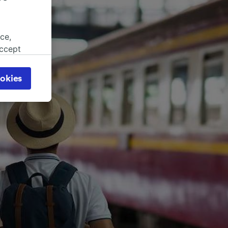
ce,
accept
object
cy page.
okies
browsing
 asked
for
alised
dience