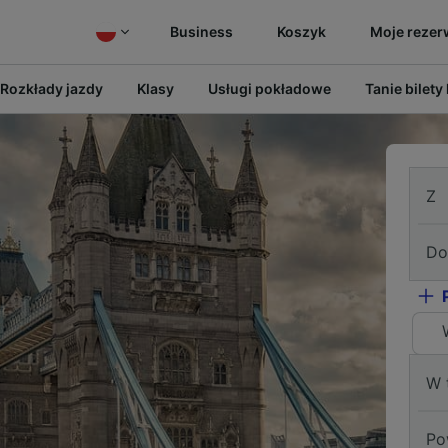
Business
Koszyk
Moje rezer
Rozkłady jazdy
Klasy
Usługi pokładowe
Tanie bilety
Z
Do
W 
Po