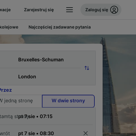
wacje
Zarejestruj się
Zaloguj się
 kolejowe
Najczęściej zadawane pytania
Przez
W jedną stronę
W dwie strony
tamtą stronę
wrót