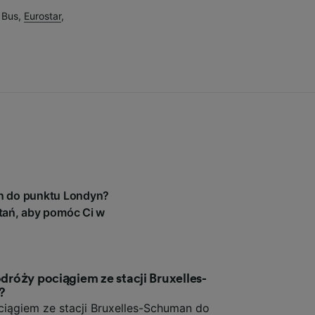
u
 Bus
,
Eurostar
,
an do punktu Londyn?
tań, aby pomóc Ci w
odróży pociągiem ze stacji Bruxelles-
?
iągiem ze stacji Bruxelles-Schuman do