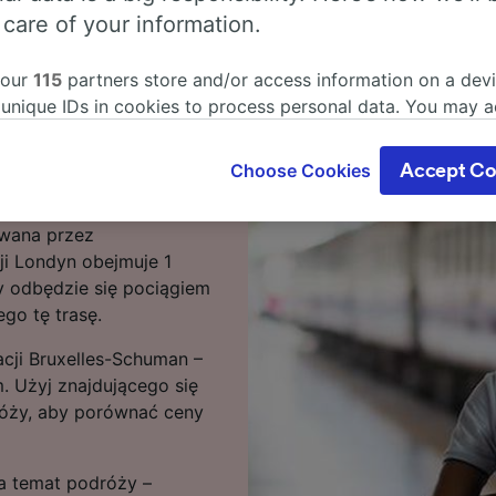
 care of your information.
podróży pociągiem relacji
 our
115
partners store and/or access information on a devi
iesz.
 unique IDs in cookies to process personal data. You may 
 Bruxelles-Schuman –
ge your choices by clicking below, including your right to 
em przyspieszonym
gitimate interest is used, or at any time in the privacy poli
Choose Cookies
Accept Co
 popularna relacja jest
oices will be signaled to our partners and will not affect 
iennie. Ponieważ trasa
our data will not be used for tracking purposes if you have
iwana przez
o track you.
ji Londyn obejmuje 1
our partners process data to provide:
y odbędzie się pociągiem
ise geolocation data. Actively scan device characteristics 
go tę trasę.
cation. Store and/or access information on a device. Person
sing and content, advertising and content measurement, au
acji Bruxelles-Schuman –
h and services development.
. Użyj znajdującego się
róży, aby porównać ceny
Partners
na temat podróży –