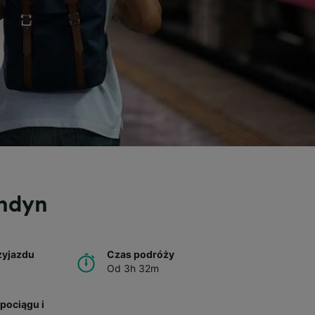
ondyn
zyjazdu
Czas podróży
Od 3h 32m
pociągu i