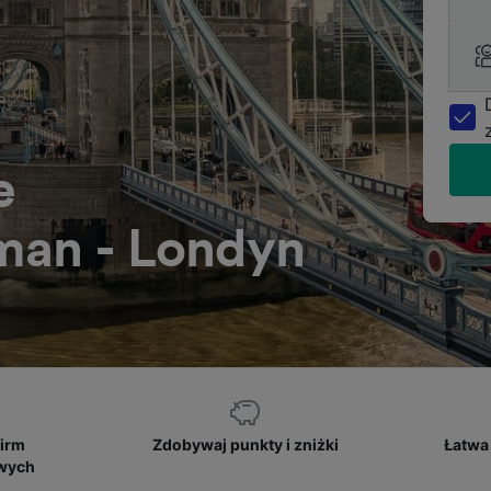
e
man - Londyn
firm
Zdobywaj punkty i zniżki
Łatwa 
owych