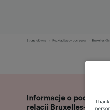
Strona główna
Rozkład jazdy pociągów
Bruxelles-S
Informacje o podróży 
Thanks
relacji Bruxelles-Schu
person