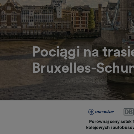
Pociągi na trasi
Bruxelles-Schu
Porównaj ceny setek 
kolejowych i autobus