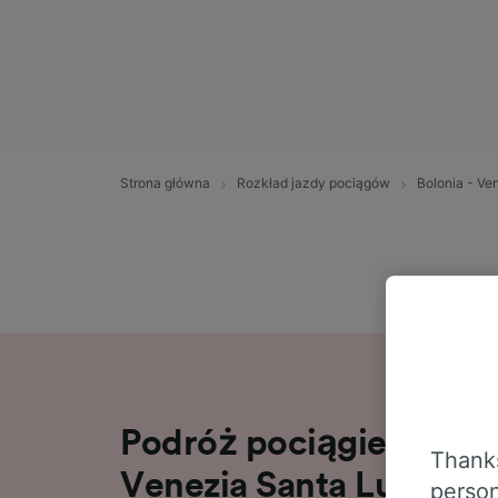
Strona główna
Rozkład jazdy pociągów
Bolonia - Ve
Podróż pociągiem relac
Thanks
Venezia Santa Lucia
person