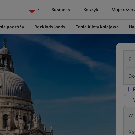
Business
Koszyk
Moje rezer
ie podróży
Rozkłady jazdy
Tanie bilety kolejowe
Na
Z
Do
W 
Po