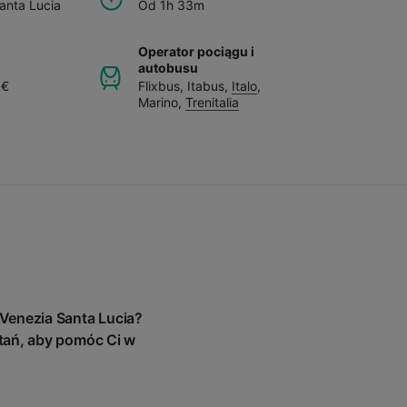
anta Lucia
Od 1h 33m
Operator pociągu i
autobusu
 €
Flixbus
,
Itabus
,
Italo
,
Marino
,
Trenitalia
Venezia Santa Lucia?
tań, aby pomóc Ci w