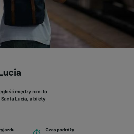
Lucia
egłość między nimi to
anta Lucia, a bilety
zyjazdu
Czas podróży