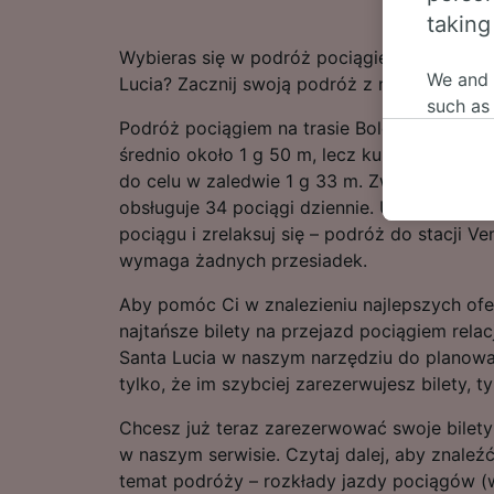
taking
Wybieras się w podróż pociągiem relacji Bol
We and
Lucia? Zacznij swoją podróż z nami.
such as
Podróż pociągiem na trasie Bolonia – Venezi
or mana
średnio około 1 g 50 m, lecz kursem przys
where le
do celu w zaledwie 1 g 33 m. Zwykle ta licz
These ch
obsługuje 34 pociągi dziennie. Usiądź wygo
data. Y
pociągu i zrelaksuj się – podróż do stacji Ve
us not t
wymaga żadnych przesiadek.
We and 
Aby pomóc Ci w znalezieniu najlepszych of
Use prec
identifi
najtańsze bilety na przejazd pociągiem relac
adverti
Santa Lucia w naszym narzędziu do planowa
researc
tylko, że im szybciej zarezerwujesz bilety, 
List of 
Chcesz już teraz zarezerwować swoje bilety
w naszym serwisie. Czytaj dalej, aby znaleźć
temat podróży – rozkłady jazdy pociągów (w