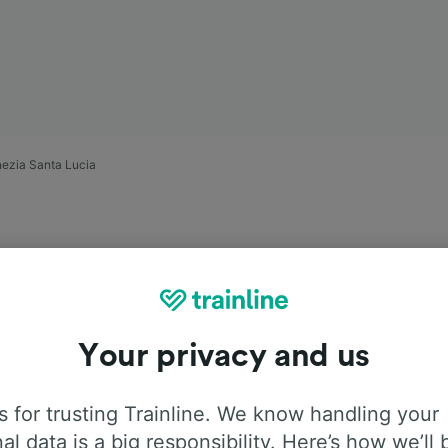
nezia Santa Lucia
Your privacy and us
ji Bolonia –
 for trusting Trainline. We know handling your
al data is a big responsibility. Here’s how we’ll 