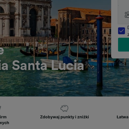
e
ia Santa Lucia
firm
Zdobywaj punkty i zniżki
Łatwa 
owych