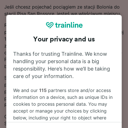
Jeśli chcesz pojechać pociągiem ze stacji Bolonia do
stacji Pisa San Rossore, jesteś we właściwym miejscu.
Relacja Bolonia – Pisa San Rossore jest obsługiwana
przez około 33 pociągi dziennie. Podróż na tej liczącej
Your privacy and us
115 km trasie trwa zwykle 2 g 44 m. Jeśli jednak
zależy Ci na czasie, kursem przyspieszonym możesz
dotrzeć do celu nawet w 2 g 9 m. Pomimo iż na trasie
Thanks for trusting Trainline. We know
Pisa San Rossore – Bolonia nie ma połączeń
handling your personal data is a big
bezpośrednich, podróżnych czeka tylko 1 przediaska.
responsibility. Here’s how we’ll be taking
care of your information.
Skorzystaj z naszego narzędzia do planowania
podróży u góry strony, aby wyszukać tanie bilety –
We and our
115
partners store and/or access
pokażemy Ci, ile możesz zaoszczędzić na
information on a device, such as unique IDs in
przejazdach pociągiem relacji Bolonia – Pisa San
cookies to process personal data. You may
Rossore, jeśli dokonasz rezerwacji z wyprzedzeniem.
accept or manage your choices by clicking
Chcesz zarezerwować bilety na podróż do stacji Pisa
below, including your right to object where
San Rossore? Nie zwlekaj i już teraz poszukaj ich w
legitimate interest is used, or at any time in