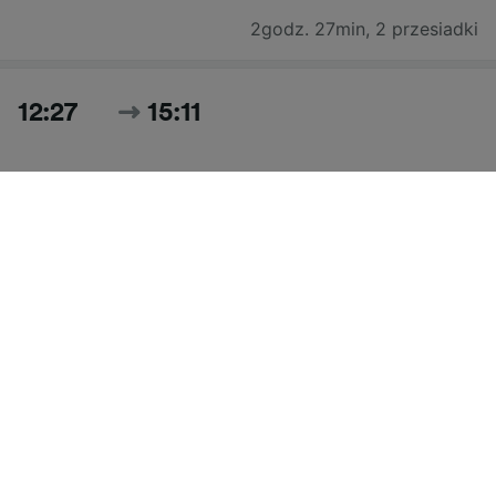
2godz. 27min
,
2 przesiadki
12:27
15:11
2godz. 44min
,
1 przesiadka
Szukaj wszystkich cen i rozkładu jazdy na dziś