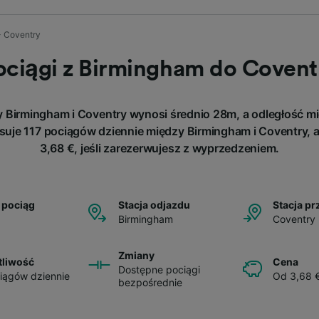
- Coventry
ociągi z Birmingham do Covent
Birmingham i Coventry wynosi średnio 28m, a odległość mi
suje 117 pociągów dziennie między Birmingham i Coventry, a 
3,68 €, jeśli zarezerwujesz z wyprzedzeniem.
 pociąg
Stacja odjazdu
Stacja pr
Birmingham
Coventry
Zmiany
tliwość
Cena
Dostępne pociągi
iągów dziennie
Od 3,68 
bezpośrednie