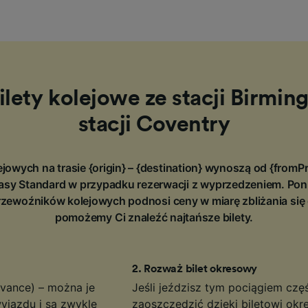
ilety kolejowe ze stacji Birmi
stacji Coventry
jowych na trasie {origin} – {destination} wynoszą od {fromP
 klasy Standard w przypadku rezerwacji z wyprzedzeniem. Po
rzewoźników kolejowych podnosi ceny w miarę zbliżania się
pomożemy Ci znaleźć najtańsze bilety.
2
.
Rozważ bilet okresowy
vance) – można je
Jeśli jeździsz tym pociągiem czę
yjazdu i są zwykle
zaoszczędzić dzięki biletowi ok