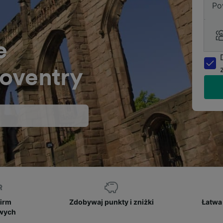
Po
e
oventry
firm
Zdobywaj punkty i zniżki
Łatwa 
owych