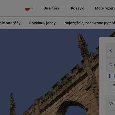
Business
Koszyk
Moje rezer
ie podróży
Rozkłady jazdy
Najczęściej zadawane pytan
Z
Do
W 