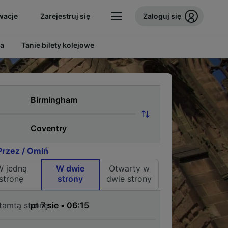
wacje
Zarejestruj się
Zaloguj się
ia
Tanie bilety kolejowe
Przez / Omiń
W jedną
W dwie
Otwarty w
stronę
strony
dwie strony
tamtą stronę