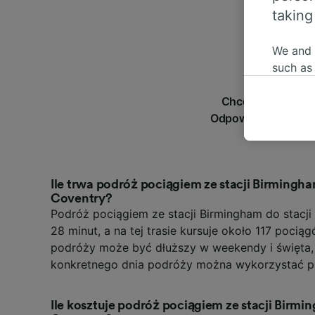
taking
We and
such as
or mana
Chcesz wiedzieć 
where le
Odpowiedzieliśmy n
These ch
data. Y
us not t
We and 
Ile trwa podróż pociągiem ze stacji Birmingha
Use prec
Coventry?
identifi
Podróż pociągiem ze stacji Birmingham do stacji
adverti
28 minut, a na tej trasie kursuje około 117 pocią
researc
podróży może być dłuższy w weekendy i święta
konkretnego dnia podróży można wykorzystać pl
List of 
Ile kosztuje podróż pociągiem ze stacji Birmi