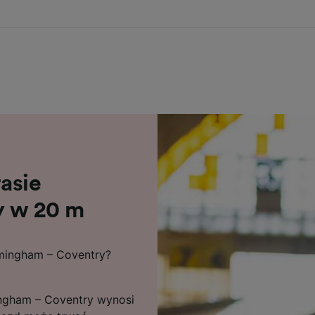
asie
y w 20 m
rmingham – Coventry?
ingham – Coventry wynosi