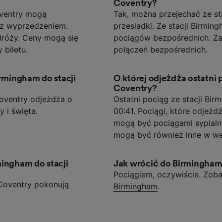
Coventry?
oventry mogą
Tak, można przejechać ze st
e z wyprzedzeniem.
przesiadki. Ze stacji Birmin
odróży. Ceny mogą się
pociągów bezpośrednich. Za
 biletu.
połączeń bezpośrednich.
irmingham do stacji
O której odjeżdża ostatni 
Coventry?
Coventry odjeżdża o
Ostatni pociąg ze stacji Bir
 i święta.
00:41. Pociągi, które odjeż
mogą być pociągami sypialn
mogą być również inne w we
mingham do stacji
Jak wrócić do Birmingha
Pociągiem, oczywiście. Zob
 Coventry pokonują
Birmingham
.