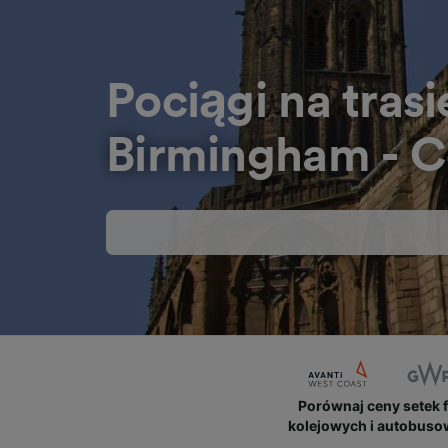
Pociągi na trasi
Birmingham - C
Porównaj ceny setek 
kolejowych i autobus