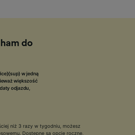
ngham do
rice}{sup} w jedną
nieważ większość
 daty odjazdu,
ściej niż 3 razy w tygodniu, możesz
resowemu. Dostępne są opcje roczne,