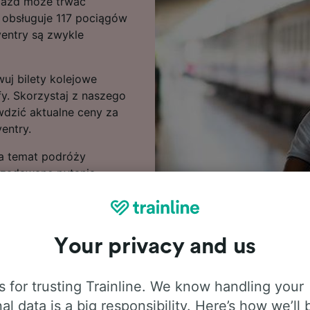
ejazd może trwać
s obsługuje 117 pociągów
ventry są zwykle
uj bilety kolejowe
fy. Skorzystaj z naszego
wdzić aktualne ceny za
entry.
 na temat podróży
 zadawane pytania,
i kurs oraz wskazówki
jowych. Jeśli chcesz
ów w naszym serwisie.
Your privacy and us
 for trusting Trainline. We know handling your
al data is a big responsibility. Here’s how we’ll 