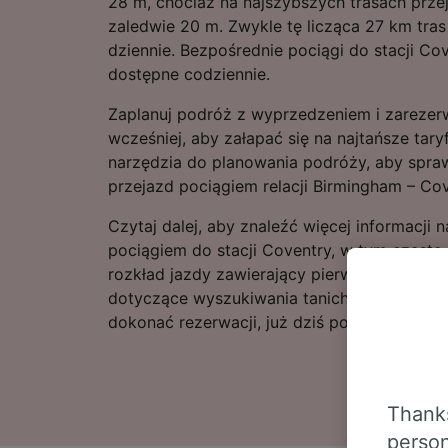
28 m, chociaż na najszybszych trasach prz
zaledwie 20 m. Zwykle tę licząca 27 km tra
dziennie. Bezpośrednie pociągi do stacji Co
dostępne codziennie.
Zaplanuj podróż z wyprzedzeniem i zarezerw
wcześniej, aby załapać się na najtańsze tary
narzędzia do planowania podróży, aby spra
przejazd pociągiem relacji Birmingham – Cov
Czytaj dalej, aby znaleźć więcej informacji
pociągiem do stacji Coventry, w tym często
rozkład jazdy zawierający pierwszy i ostatn
dotyczące wyszukiwania tanich biletów kole
dokonać rezerwacji, już dziś poszukaj bilet
Thanks
person