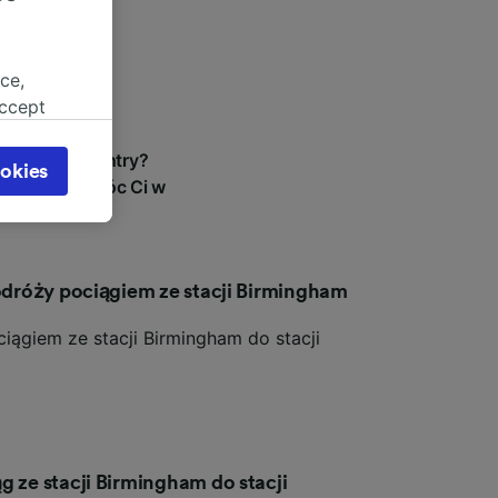
ce,
accept
object
 punktu Coventry?
cy page.
okies
tań, aby pomóc Ci w
browsing
 asked
podróży pociągiem ze stacji Birmingham
for
alised
iągiem ze stacji Birmingham do stacji
dience
g ze stacji Birmingham do stacji