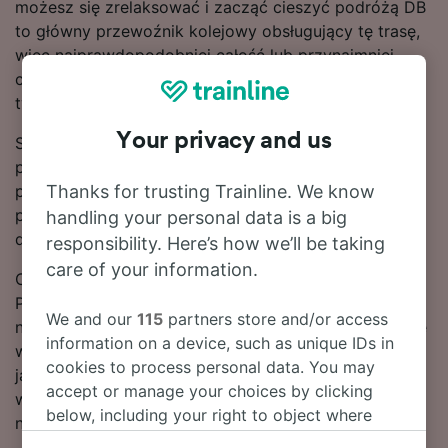
możesz się zrelaksować i zacząć cieszyć podróżą DB
to główny przewoźnik kolejowy obsługujący tę trasę,
więc najprawdopodobniej całość lub przynajmniej
część swojej podróży do stacji Pritzwalk odbędziesz
tym pociągiem.
Your privacy and us
Skorzystaj z naszego narzędzia do planowania
podróży u góry strony, aby wyszukać tanie bilety –
Thanks for trusting Trainline. We know
pokażemy Ci, ile możesz zaoszczędzić na
przejazdach pociągiem relacji Berlin – Pritzwalk, jeśli
handling your personal data is a big
dokonasz rezerwacji z wyprzedzeniem.
responsibility. Here’s how we’ll be taking
care of your information.
Chcesz zarezerwować bilety na podróż do stacji
Pritzwalk? Nie zwlekaj i już teraz poszukaj ich w
We and our
115
partners store and/or access
naszym serwisie! Jeśli chcesz najpierw dowiedzieć się
information on a device, such as unique IDs in
więcej o podróży, poniżej znajdziesz nasz rozkład
cookies to process personal data. You may
jazdy pociągów (w tym pierwszy i ostatni kurs),
accept or manage your choices by clicking
wskazówki dotyczące rezerwacji tanich biletów oraz
below, including your right to object where
nasze często zadawane pytania.
legitimate interest is used, or at any time in