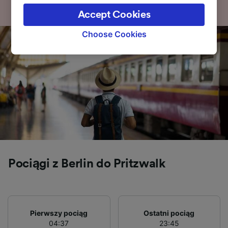
the privacy policy page. These choices will be
Accept Cookies
signaled to our partners and will not affect
browsing data. Your data will not be used for
Choose Cookies
tracking purposes if you have asked us not to
track you.
We and our partners process data to provide:
Use precise geolocation data. Actively scan
device characteristics for identification. Store
and/or access information on a device.
Personalised advertising and content,
advertising and content measurement,
audience research and services development.
List of Partners
Pociągi z Berlin do Pritzwalk
Pierwszy pociąg
Ostatni pociąg
04:37
23:45