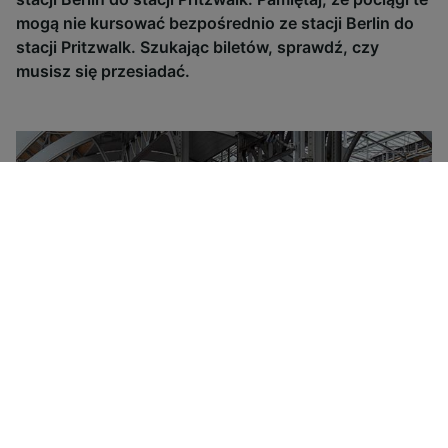
mogą nie kursować bezpośrednio ze stacji Berlin do
stacji Pritzwalk. Szukając biletów, sprawdź, czy
musisz się przesiadać.