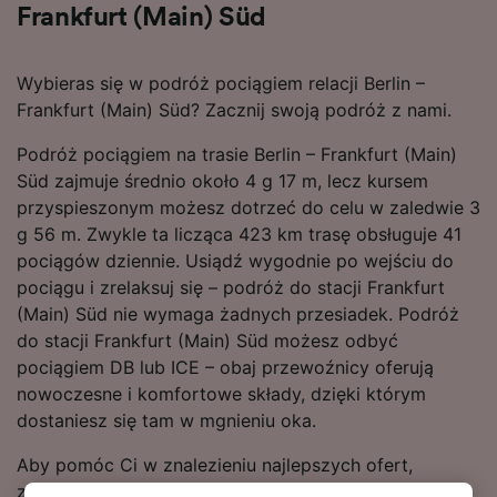
Frankfurt (Main) Süd
Wybieras się w podróż pociągiem relacji Berlin –
Frankfurt (Main) Süd? Zacznij swoją podróż z nami.
Podróż pociągiem na trasie Berlin – Frankfurt (Main)
Süd zajmuje średnio około 4 g 17 m, lecz kursem
przyspieszonym możesz dotrzeć do celu w zaledwie 3
g 56 m. Zwykle ta licząca 423 km trasę obsługuje 41
pociągów dziennie. Usiądź wygodnie po wejściu do
pociągu i zrelaksuj się – podróż do stacji Frankfurt
(Main) Süd nie wymaga żadnych przesiadek. Podróż
do stacji Frankfurt (Main) Süd możesz odbyć
pociągiem DB lub ICE – obaj przewoźnicy oferują
nowoczesne i komfortowe składy, dzięki którym
dostaniesz się tam w mgnieniu oka.
Aby pomóc Ci w znalezieniu najlepszych ofert,
zaznaczymy najtańsze bilety na przejazd pociągiem