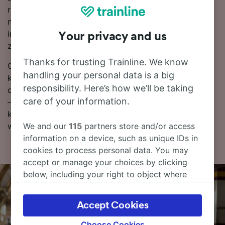
relacji Berlin – Frankfurt (Main) Süd w naszym
narzędziu do planowania podróży. Pamiętaj tylko, że
im szybciej zarezerwujesz bilety, tym więcej
Your privacy and us
zaoszczędzisz!
Thanks for trusting Trainline. We know
Chcesz już teraz zarezerwować swoje bilety
handling your personal data is a big
kolejowe? Poszukaj ich w naszym serwisie. Czytaj
responsibility. Here’s how we’ll be taking
dalej, aby znaleźć więcej informacji na temat podróży
care of your information.
– rozkłady jazdy pociągów (w tym pierwsze i ostatnie
kursy), często zadawane pytania i porady dotyczące
We and our
115
partners store and/or access
wyszukiwania tanich biletów kolejowych.
information on a device, such as unique IDs in
cookies to process personal data. You may
accept or manage your choices by clicking
below, including your right to object where
legitimate interest is used, or at any time in
the privacy policy page. These choices will be
Accept Cookies
signaled to our partners and will not affect
browsing data. Your data will not be used for
Choose Cookies