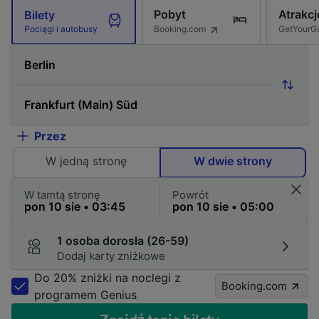
Pobyt
Atrakcj
Bilety
Booking.com
GetYourG
Pociągi i autobusy
Przez
W jedną stronę
W dwie strony
W tamtą stronę
Powrót
1 osoba dorosła (26-59)
Dodaj karty zniżkowe
Do 20% zniżki na noclegi z
Booking.com
programem Genius