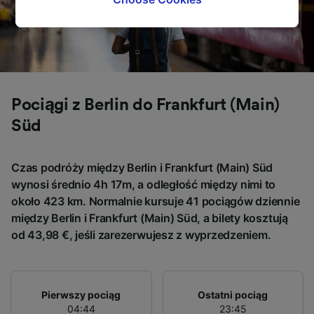
tracking purposes if you have asked us not to
track you.
We and our partners process data to provide:
Use precise geolocation data. Actively scan
device characteristics for identification. Store
and/or access information on a device.
Pociągi z Berlin do Frankfurt (Main)
Personalised advertising and content,
Süd
advertising and content measurement,
audience research and services development.
Czas podróży między Berlin i Frankfurt (Main) Süd
List of Partners
wynosi średnio 4h 17m, a odległość między nimi to
około 423 km. Normalnie kursuje 41 pociągów dziennie
między Berlin i Frankfurt (Main) Süd, a bilety kosztują
od 43,98 €, jeśli zarezerwujesz z wyprzedzeniem.
Pierwszy pociąg
Ostatni pociąg
04:44
23:45