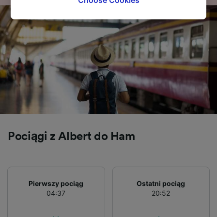
Choose Cookies
tracking purposes if you have asked us not to
track you.
We and our partners process data to provide:
Use precise geolocation data. Actively scan
device characteristics for identification. Store
and/or access information on a device.
Personalised advertising and content,
advertising and content measurement,
audience research and services development.
List of Partners
Pociągi z Albert do Ham
Pierwszy pociąg
Ostatni pociąg
04:37
20:52