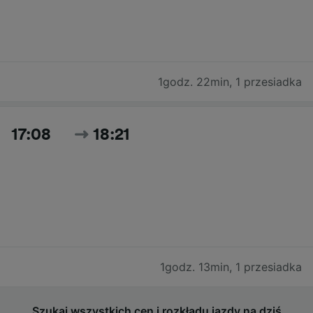
1godz. 22min
,
1 przesiadka
17:08
18:21
1godz. 13min
,
1 przesiadka
Szukaj wszystkich cen i rozkładu jazdy na dziś