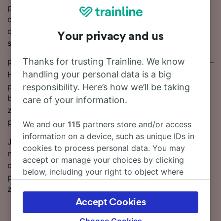
przediaska. Ponieważ głównym przewoźnikiem
obsługującym tę trasę jest SNCF, najprawdopodobniej
całość lub przynajmniej część swojej podróży do
Your privacy and us
stacji Ham odbędziesz pociągiem tej firmy.
Thanks for trusting Trainline. We know
Rezerwuj bilety kolejowe na przejazd na trasie Albert –
handling your personal data is a big
Ham z wyprzedzeniem zamiast kupować je w dniu
podróży, aby załapać się na najtańsze taryfy. Ceny
responsibility. Here’s how we’ll be taking
biletów na przejazd na trasie Albert – Ham można
care of your information.
znaleźć za pomocą naszego narzędzia do planowania
podróży.
We and our
115
partners store and/or access
information on a device, such as unique IDs in
Jeśli chcesz dokonać rezerwacji, już dziś poszukaj w
cookies to process personal data. You may
naszym serwisie tanich biletów kolejowych. Czytaj
accept or manage your choices by clicking
dalej, aby znaleźć więcej informacji na temat podróży
below, including your right to object where
pociągiem do stacji Ham, w tym nasz rozkład jazdy
legitimate interest is used, or at any time in
zawierający pierwszy i ostatni kurs.
the privacy policy page. These choices will be
Accept Cookies
signaled to our partners and will not affect
browsing data. Your data will not be used for