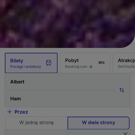
Pobyt
Atrakcj
Bilety
Booking.com
GetYourG
Pociągi i autobusy
Przez
W jedną stronę
W dwie strony