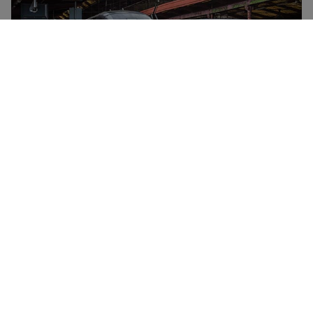
SNCF to krajowy przewoźnik francuski. Obsługuje
wszystkie pociągi krajowe i trasy w całej Francji, a
także połączenia międzynarodowe do Hiszpanii i
Niemiec. Istnieją trzy różne typy pociągów krajowych
jeżdżących pod marką SNCF – TGV (pociągi dużych
prędkości z pełną obsługą łączące główne miasta
Francji), Intercités (zwykle z częstszymi przystankami,
ale z wszystkimi wygodami) oraz TER (pociągi
regionalne z podstawową obsługą na pokładzie).