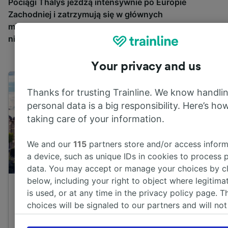
Pociągi
Thalys
jeżdżą intensywnie
po Europie
Zachodniej
i zatrzymują się
w głównych
miastach
Francji, Belgii, Holandii i Niemiec. Sprawdź
niektóre z najpopularniejszych tras sieci
Thalys
.
Your privacy and us
Thanks for trusting Trainline. We know handli
personal data is a big responsibility. Here’s how
taking care of your information.
We and our
115
partners store and/or access inform
Pociągi z Par
a device, such as unique IDs in cookies to process 
Pociągi z Paryża do Brukseli
Amsterdamu
data. You may accept or manage your choices by cl
below, including your right to object where legitimat
Najszybsza podróż
: 1h 22m
Najszybsza p
is used, or at any time in the privacy policy page. T
choices will be signaled to our partners and will not
Dystans
: 264 km
Dystans
: 431
browsing data. Your data will not be used for track