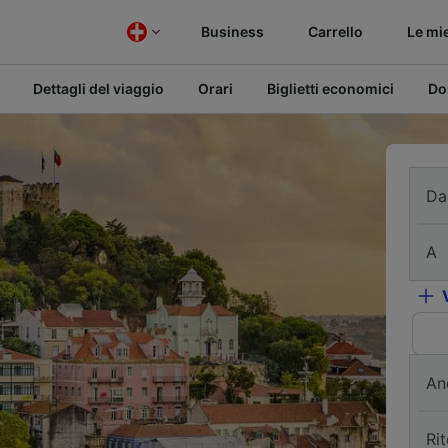
Business
Carrello
Le mi
Dettagli del viaggio
Orari
Biglietti economici
Do
Da
A
An
Ri