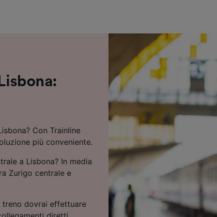
ei partner (fornitori)
 Lisbona:
Lisbona? Con Trainline
soluzione più conveniente.
ntrale a Lisbona? In media
tra Zurigo centrale e
 treno dovrai effettuare
ollegamenti diretti.