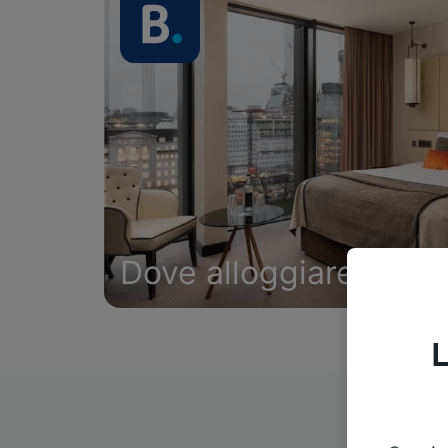
Dove alloggiare
L