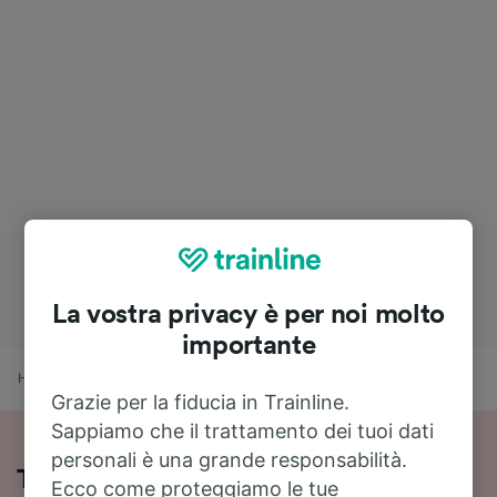
La vostra privacy è per noi molto
importante
Home
Orari treni
Zurigo a Bellinzona
Grazie per la fiducia in Trainline.
Sappiamo che il trattamento dei tuoi dati
personali è una grande responsabilità.
Treni Zurigo - Bellinzona: orari, prezzi
Ecco come proteggiamo le tue