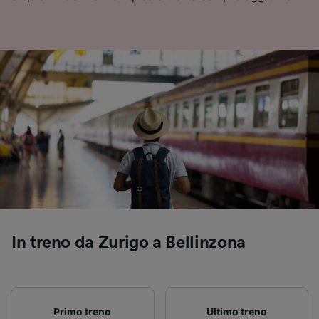
Utilizzare dati di geolocalizzazione precisi.
Scansione attiva delle caratteristiche del
dispositivo ai fini dell’identificazione.
Archiviare informazioni su dispositivo e/o
accedervi. Pubblicità e contenuti
personalizzati, misurazione delle prestazioni
dei contenuti e degli annunci, ricerche sul
pubblico, sviluppo di servizi.
Elenco dei partner (fornitori)
In treno da Zurigo a Bellinzona
Primo treno
Ultimo treno