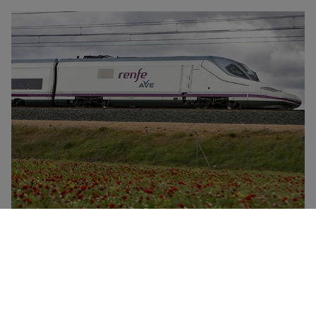
Renfe è l'operatore ferroviario nazionale Spagnolo che
gestisce la più ampia rete ad alta velocità in Europa
con i treni AVE e i treni low cost Avlo. I treni ad alta
velocita' e i treni Intercity, Euromed e Alvia offrono 2
classi di servizio: Estándard (seconda classe) e