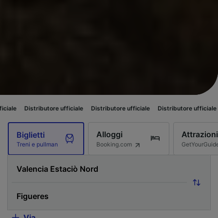
ributore ufficiale
Distributore ufficiale
Distributore ufficiale
Distributor
Alloggi
Attrazioni
Biglietti
Booking.com
GetYourGuid
Treni e pullman
Via