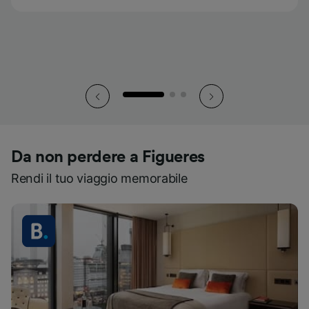
su 7.
su 7.
su 7.
Da non perdere a Figueres
Rendi il tuo viaggio memorabile