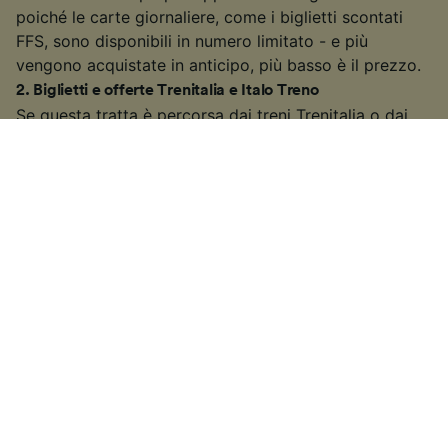
poiché le carte giornaliere, come i biglietti scontati
FFS, sono disponibili in numero limitato - e più
vengono acquistate in anticipo, più basso è il prezzo.
2
.
Biglietti e offerte Trenitalia e Italo Treno
Se questa tratta è percorsa dai treni Trenitalia o dai
treni ad alta velocità
Frecciarossa
, approfitta delle
numerose offerte tra cui l’offerta Speciale 2x1,
l’offerta Andata/Ritorno e l’offerta Bimbi Gratis. Per
ottenere il massimo risparmio, scegli i biglietti
Super
Economy
o
Economy
e iscriviti al programma fedeltà
CartaFRECCIA
. Se i treni ad alta velocità Italo
percorrono questa tratta, puoi ottenere il massimo
risparmio con le offerte Italo Andata/Ritorno in
giornata, Italo Famiglia e Italo Senior. I biglietti più
economici sono i biglietti
Low Cost
ed
Economy
,
mentre con la carta fedeltà ItaloPiù puoi accumulare
punti per ottenere viaggi premio.
3
.
Risparmia prenotando in anticipo