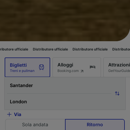
iale
Distributore ufficiale
Distributore ufficiale
Distributore ufficiale
Alloggi
Attrazioni
Biglietti
Booking.com
GetYourGuid
Treni e pullman
Via
Sola andata
Ritorno