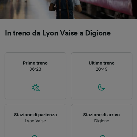
Utilizzare dati di geolocalizzazione precisi.
Scansione attiva delle caratteristiche del
dispositivo ai fini dell’identificazione.
Archiviare informazioni su dispositivo e/o
accedervi. Pubblicità e contenuti
In treno da Lyon Vaise a Digione
personalizzati, misurazione delle prestazioni
dei contenuti e degli annunci, ricerche sul
pubblico, sviluppo di servizi.
Elenco dei partner (fornitori)
Primo treno
Ultimo treno
06:23
20:49
Stazione di partenza
Stazione di arrivo
Lyon Vaise
Digione