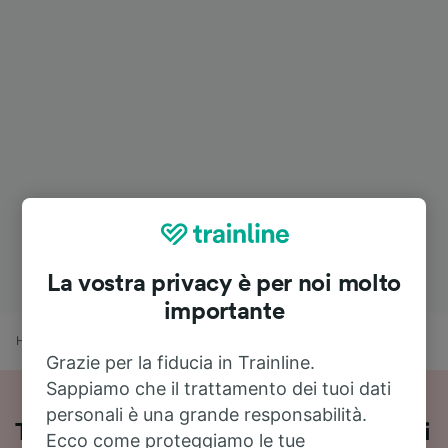
La vostra privacy è per noi molto
importante
Home
Orari treni
Lucerna a Basel SBB
Grazie per la fiducia in Trainline.
Sappiamo che il trattamento dei tuoi dati
personali è una grande responsabilità.
Treni Lucerna - Basel SBB: orari, prezzi
Ecco come proteggiamo le tue