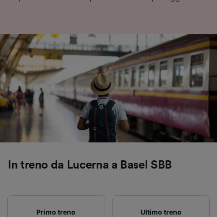
Utilizzare dati di geolocalizzazione precisi.
Scansione attiva delle caratteristiche del
dispositivo ai fini dell’identificazione.
Archiviare informazioni su dispositivo e/o
accedervi. Pubblicità e contenuti
personalizzati, misurazione delle prestazioni
dei contenuti e degli annunci, ricerche sul
pubblico, sviluppo di servizi.
Elenco dei partner (fornitori)
In treno da Lucerna a Basel SBB
Primo treno
Ultimo treno