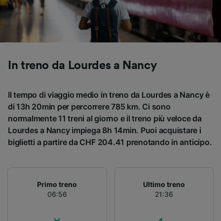
Utilizzare dati di geolocalizzazione precisi.
Scansione attiva delle caratteristiche del
dispositivo ai fini dell’identificazione.
Archiviare informazioni su dispositivo e/o
accedervi. Pubblicità e contenuti
personalizzati, misurazione delle prestazioni
In treno da Lourdes a Nancy
dei contenuti e degli annunci, ricerche sul
pubblico, sviluppo di servizi.
Il tempo di viaggio medio in treno da Lourdes a Nancy è
Elenco dei partner (fornitori)
di 13h 20min per percorrere 785 km. Ci sono
normalmente 11 treni al giorno e il treno più veloce da
Lourdes a Nancy impiega 8h 14min. Puoi acquistare i
biglietti a partire da CHF 204.41 prenotando in anticipo.
Primo treno
Ultimo treno
06:56
21:36