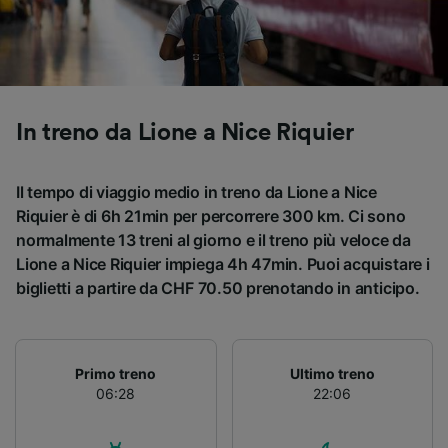
Utilizzare dati di geolocalizzazione precisi.
Scansione attiva delle caratteristiche del
dispositivo ai fini dell’identificazione.
Archiviare informazioni su dispositivo e/o
accedervi. Pubblicità e contenuti
personalizzati, misurazione delle prestazioni
In treno da Lione a Nice Riquier
dei contenuti e degli annunci, ricerche sul
pubblico, sviluppo di servizi.
Il tempo di viaggio medio in treno da Lione a Nice
Elenco dei partner (fornitori)
Riquier è di 6h 21min per percorrere 300 km. Ci sono
normalmente 13 treni al giorno e il treno più veloce da
Lione a Nice Riquier impiega 4h 47min. Puoi acquistare i
biglietti a partire da CHF 70.50 prenotando in anticipo.
Primo treno
Ultimo treno
06:28
22:06