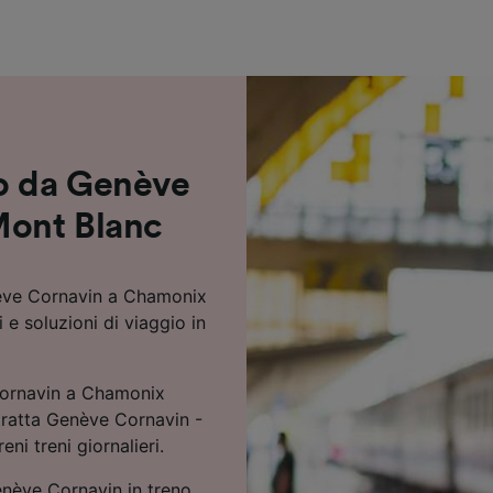
ei partner (fornitori)
no da Genève
Mont Blanc
nève Cornavin a Chamonix
 e soluzioni di viaggio in
Cornavin a Chamonix
 tratta Genève Cornavin -
ni treni giornalieri.
nève Cornavin in treno