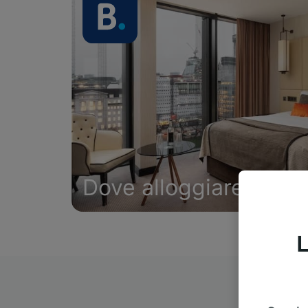
Dove alloggiare
L