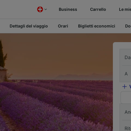
Business
Carrello
Le mi
Dettagli del viaggio
Orari
Biglietti economici
Do
Da
A
An
Ri