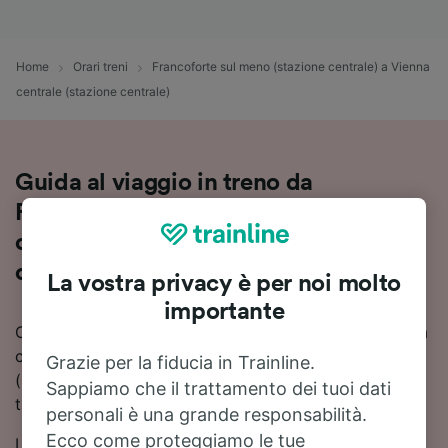
Home
Orari treni
Francoforte sul meno (stazione centrale) a Vienna
centrale (stazione centrale)
Guida al viaggio in treno da
Francoforte sul meno (stazione
centrale) a Vienna centrale (stazione
centrale)
La vostra privacy è per noi molto
importante
Cerchi informazioni su come arrivare in treno a Vienna
centrale (stazione centrale) da Francoforte sul meno
Grazie per la fiducia in Trainline.
(stazione centrale)? Scopri orari, cambi e prezzi, e
Sappiamo che il trattamento dei tuoi dati
trova il viaggio più adatto a te con Trainline.
personali è una grande responsabilità.
Ecco come proteggiamo le tue
I tempi di viaggio in treno da Francoforte sul meno