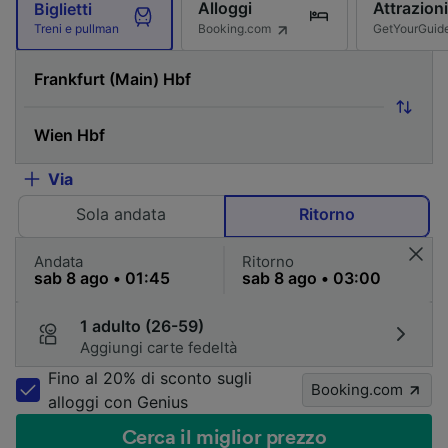
Alloggi
Attrazioni
Biglietti
Booking.com
GetYourGuid
Treni e pullman
Via
Sola andata
Ritorno
Andata
Ritorno
1 adulto (26-59)
Aggiungi carte fedeltà
Fino al 20% di sconto sugli
Booking.com
alloggi con Genius
Cerca il miglior prezzo