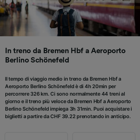
Utilizzare dati di geolocalizzazione precisi.
Scansione attiva delle caratteristiche del
dispositivo ai fini dell’identificazione.
Archiviare informazioni su dispositivo e/o
accedervi. Pubblicità e contenuti
personalizzati, misurazione delle prestazioni
dei contenuti e degli annunci, ricerche sul
pubblico, sviluppo di servizi.
In treno da Bremen Hbf a Aeroporto
Berlino Schönefeld
Elenco dei partner (fornitori)
Il tempo di viaggio medio in treno da Bremen Hbf a
Aeroporto Berlino Schönefeld è di 4h 20min per
percorrere 326 km. Ci sono normalmente 44 treni al
giorno e il treno più veloce da Bremen Hbf a Aeroporto
Berlino Schönefeld impiega 3h 31min. Puoi acquistare i
biglietti a partire da CHF 39.22 prenotando in anticipo.