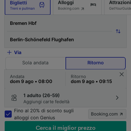
Alloggi
Attrazioni
Biglietti
Booking.com
GetYourGuid
Treni e pullman
Via
Sola andata
Ritorno
Andata
Ritorno
1 adulto (26-59)
Aggiungi carte fedeltà
Fino al 20% di sconto sugli
Booking.com
alloggi con Genius
Cerca il miglior prezzo