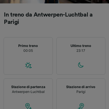
Utilizzare dati di geolocalizzazione precisi.
Scansione attiva delle caratteristiche del
dispositivo ai fini dell’identificazione.
In treno da Antwerpen-Luchtbal a
Archiviare informazioni su dispositivo e/o
Parigi
accedervi. Pubblicità e contenuti
personalizzati, misurazione delle prestazioni
dei contenuti e degli annunci, ricerche sul
pubblico, sviluppo di servizi.
Primo treno
Ultimo treno
Elenco dei partner (fornitori)
00:05
23:17
Stazione di partenza
Stazione di arrivo
Antwerpen-Luchtbal
Parigi