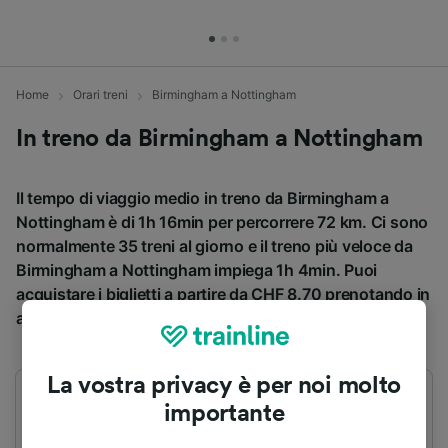
Home
Orari treni
Birmingham a Nottingham
In treno da Birmingham a Nottingham
Il tempo di viaggio medio in treno da Birmingham a
Nottingham è di 1h 16min per percorrere 72 km. Ci sono
normalmente 35 treni al giorno e il treno più veloce da
Birmingham a Nottingham impiega 1h 4min. Puoi
acquistare i biglietti a partire da CHF 8.70 prenotando in
anticipo.
La vostra privacy è per noi molto
Primo treno
Ultimo treno
importante
05:09
23:09