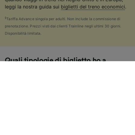
leggi la nostra guida sui
biglietti del treno economici
.
§
Tariffa Advance singola per adulti. Non include la commissione di
prenotazione. Prezzi visti dai clienti Trainline negli ultimi 30 giorni.
Disponibilità limitata.
Quali tipologie di biglietto ho a
disposizione per questo viaggio?
Se hai fatto tanti controlli come noi, probabilmente ti
sei accorto di quante
tipologie di biglietti
sono
disponibili nel Regno Unito, e ti sei chiesto "Perché ce
ne sono così tante?!" Per aiutarti, abbiamo scritto
un'utile guida sui principali tipi di biglietti in Gran
Bretagna.