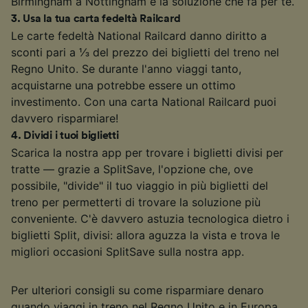
Birmingham a Nottingham è la soluzione che fa per te.
3
.
Usa la tua carta fedeltà Railcard
Le carte fedeltà National Railcard danno diritto a
sconti pari a ⅓ del prezzo dei biglietti del treno nel
Regno Unito. Se durante l'anno viaggi tanto,
acquistarne una potrebbe essere un ottimo
investimento. Con una carta National Railcard puoi
davvero risparmiare!
4
.
Dividi i tuoi biglietti
Scarica la nostra app per trovare i biglietti divisi per
tratte — grazie a SplitSave, l'opzione che, ove
possibile, "divide" il tuo viaggio in più biglietti del
treno per permetterti di trovare la soluzione più
conveniente. C'è davvero astuzia tecnologica dietro i
biglietti Split, divisi: allora aguzza la vista e trova le
migliori occasioni SplitSave sulla nostra app.
Per ulteriori consigli su come risparmiare denaro
quando viaggi in treno nel Regno Unito e in Europa,