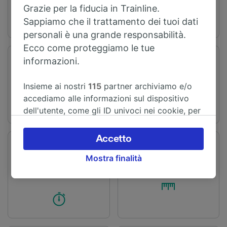
Grazie per la fiducia in Trainline.
Sappiamo che il trattamento dei tuoi dati
personali è una grande responsabilità.
Ecco come proteggiamo le tue
informazioni.
Stazione di partenza
Stazione di arrivo
Birmingham
Nottingham
Insieme ai nostri
115
partner archiviamo e/o
accediamo alle informazioni sul dispositivo
dell'utente, come gli ID univoci nei cookie, per
il trattamento dei dati personali. È possibile
accettare o gestire le proprie scelte facendo
Accetto
clic di seguito, tra cui il proprio diritto di
Tempo di
Distanza
Mostra finalità
percorrenza
opporsi sulla base di un interesse legittimo o
72 km
A partire da 1h 4min
comunque in qualsiasi momento nella pagina
dell'informativa sulla privacy. Queste scelte
verranno segnalate ai nostri partner e non
influenzeranno i dati sulla navigazione. I tuoi
dati non verranno usati a scopi di