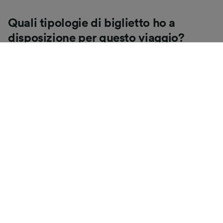
Quali tipologie di biglietto ho a
disposizione per questo viaggio?
Se hai fatto tanti controlli come noi, probabilmente ti
sei accorto di quante
tipologie di biglietti
sono
disponibili nel Regno Unito, e ti sei chiesto "Perché ce
ne sono così tante?!" Per aiutarti, abbiamo scritto
un'utile guida sui principali tipi di biglietti in Gran
Bretagna.