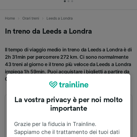
Home
Orari treni
Leeds a Londra
In treno da Leeds a Londra
Il tempo di viaggio medio in treno da Leeds a Londra è di
2h 31min per percorrere 272 km. Ci sono normalmente
43 treni al giorno e il treno più veloce da Leeds a Londra
impiega 1h 59min. Puoi acquistare i biglietti a partire da
CHF 27.09 prenotando in anticipo.
La vostra privacy è per noi molto
Primo treno
Ultimo treno
importante
04:00
21:10
Grazie per la fiducia in Trainline.
Sappiamo che il trattamento dei tuoi dati