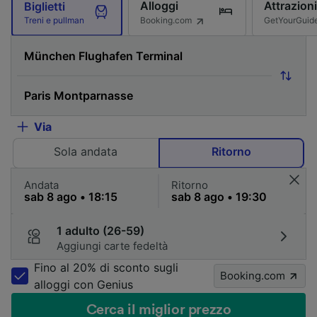
Alloggi
Attrazioni
Biglietti
Booking.com
GetYourGuid
Treni e pullman
Via
Sola andata
Ritorno
Andata
Ritorno
1 adulto (26-59)
Aggiungi carte fedeltà
Fino al 20% di sconto sugli
Booking.com
alloggi con Genius
Cerca il miglior prezzo