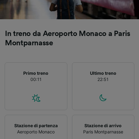
Utilizzare dati di geolocalizzazione precisi.
Scansione attiva delle caratteristiche del
dispositivo ai fini dell’identificazione.
Archiviare informazioni su dispositivo e/o
accedervi. Pubblicità e contenuti
In treno da Aeroporto Monaco a Paris
personalizzati, misurazione delle prestazioni
Montparnasse
dei contenuti e degli annunci, ricerche sul
pubblico, sviluppo di servizi.
Elenco dei partner (fornitori)
Primo treno
Ultimo treno
00:11
22:51
Stazione di partenza
Stazione di arrivo
Aeroporto Monaco
Paris Montparnasse