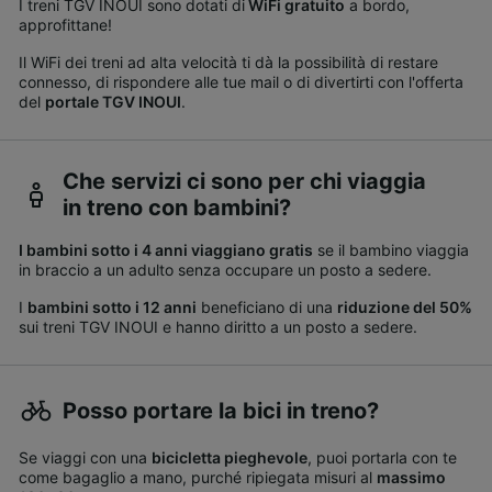
I treni TGV INOUI sono dotati di
WiFi gratuito
a bordo,
approfittane!
Il WiFi dei treni ad alta velocità ti dà la possibilità di restare
connesso, di rispondere alle tue mail o di divertirti con l'offerta
del
portale TGV INOUI
.
Che servizi ci sono per chi viaggia
in treno con bambini?
I bambini sotto i 4 anni viaggiano gratis
se il bambino viaggia
in braccio a un adulto senza occupare un posto a sedere.
I
bambini sotto i 12 anni
beneficiano di una
riduzione del 50%
sui treni TGV INOUI e hanno diritto a un posto a sedere.
Posso portare la bici in treno?
Se viaggi con una
bicicletta pieghevole
, puoi portarla con te
come bagaglio a mano, purché ripiegata misuri al
massimo