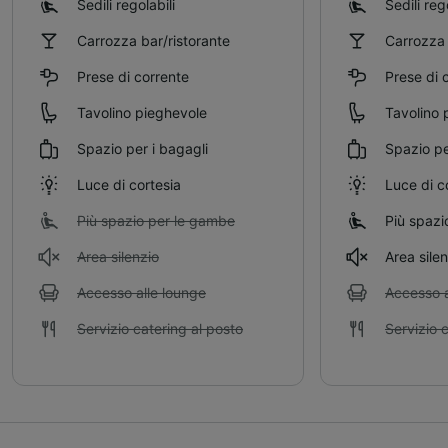
Sedili regolabili
Sedili reg
Carrozza bar/ristorante
Carrozza 
Prese di corrente
Prese di 
Tavolino pieghevole
Tavolino 
Spazio per i bagagli
Spazio pe
Luce di cortesia
Luce di c
Più spazio per le gambe
Più spazi
Area silenzio
Area sile
Accesso alle lounge
Accesso a
Servizio catering al posto
Servizio 