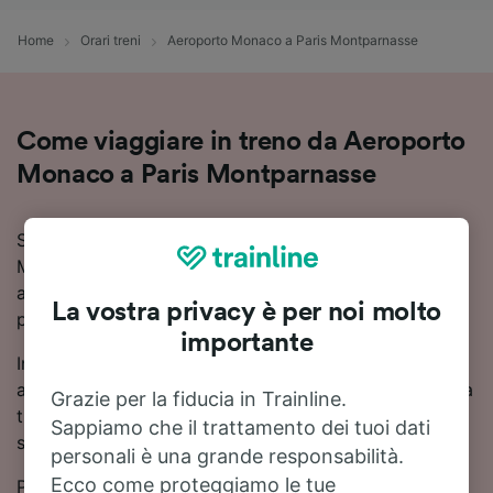
Home
Orari treni
Aeroporto Monaco a Paris Montparnasse
Come viaggiare in treno da Aeroporto
Monaco a Paris Montparnasse
Stai pianificando un viaggio in treno da Aeroporto
Monaco a Paris Montparnasse? Consulta orari
aggiornati, prezzi e soluzioni di viaggio in un unico
La vostra privacy è per noi molto
posto.
importante
In media, per viaggiare in treno da Aeroporto Monaco
a Paris Montparnasse ci metti circa 8 ore 52 minuti. La
Grazie per la fiducia in Trainline.
tratta Aeroporto Monaco - Paris Montparnasse è
Sappiamo che il trattamento dei tuoi dati
servita da circa 21 treni treni giornalieri.
personali è una grande responsabilità.
Ecco come proteggiamo le tue
Per raggiungere Paris Montparnasse da Aeroporto