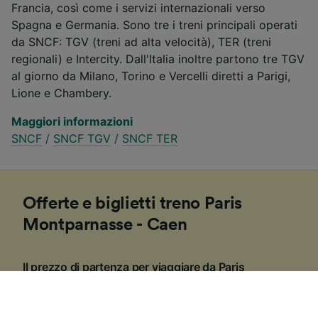
Francia, così come i servizi internazionali verso
Spagna e Germania. Sono tre i treni principali operati
da SNCF: TGV (treni ad alta velocità), TER (treni
regionali) e Intercity. Dall'Italia inoltre partono tre TGV
al giorno da Milano, Torino e Vercelli diretti a Parigi,
Lione e Chambery.
Maggiori informazioni
SNCF
/
SNCF TGV
/
SNCF TER
Offerte e biglietti treno Paris
Montparnasse - Caen
Il prezzo di partenza per viaggiare da Paris
Montparnasse a Caen è di CHF 45.03 se prenoti in
anticipo e scegli la seconda classe. Se prenoti
all'ultimo minuto, il costo medio dipenderà dalla