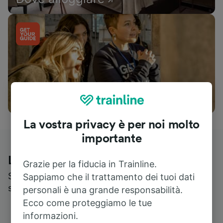
Cosa vedere
La vostra privacy è per noi molto
importante
Le recensioni dei nostri viaggiatori
Grazie per la fiducia in Trainline.
Scopri cosa pensa realmente chi utilizza i nostri
Sappiamo che il trattamento dei tuoi dati
servizi
personali è una grande responsabilità.
Ecco come proteggiamo le tue
informazioni.