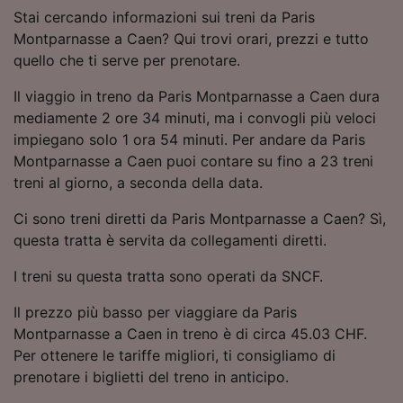
Scansione attiva delle caratteristiche del
Stai cercando informazioni sui treni da Paris
dispositivo ai fini dell’identificazione.
Montparnasse a Caen? Qui trovi orari, prezzi e tutto
Archiviare informazioni su dispositivo e/o
accedervi. Pubblicità e contenuti
quello che ti serve per prenotare.
personalizzati, misurazione delle prestazioni
dei contenuti e degli annunci, ricerche sul
Il viaggio in treno da Paris Montparnasse a Caen dura
pubblico, sviluppo di servizi.
mediamente 2 ore 34 minuti, ma i convogli più veloci
impiegano solo 1 ora 54 minuti. Per andare da Paris
Elenco dei partner (fornitori)
Montparnasse a Caen puoi contare su fino a 23 treni
treni al giorno, a seconda della data.
Ci sono treni diretti da Paris Montparnasse a Caen? Sì,
questa tratta è servita da collegamenti diretti.
I treni su questa tratta sono operati da SNCF.
Il prezzo più basso per viaggiare da Paris
Montparnasse a Caen in treno è di circa 45.03 CHF.
Per ottenere le tariffe migliori, ti consigliamo di
prenotare i biglietti del treno in anticipo.