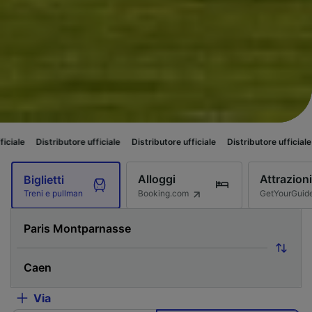
ributore ufficiale
Distributore ufficiale
Distributore ufficiale
Distributor
Alloggi
Attrazioni
Biglietti
Booking.com
GetYourGuid
Treni e pullman
Via