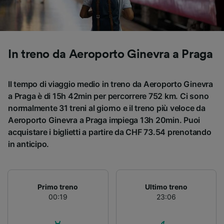
Utilizzare dati di geolocalizzazione precisi.
Scansione attiva delle caratteristiche del
dispositivo ai fini dell’identificazione.
Archiviare informazioni su dispositivo e/o
accedervi. Pubblicità e contenuti
In treno da Aeroporto Ginevra a Praga
personalizzati, misurazione delle prestazioni
dei contenuti e degli annunci, ricerche sul
pubblico, sviluppo di servizi.
Il tempo di viaggio medio in treno da Aeroporto Ginevra
a Praga è di 15h 42min per percorrere 752 km. Ci sono
Elenco dei partner (fornitori)
normalmente 31 treni al giorno e il treno più veloce da
Aeroporto Ginevra a Praga impiega 13h 20min. Puoi
acquistare i biglietti a partire da CHF 73.54 prenotando
in anticipo.
Primo treno
Ultimo treno
00:19
23:06