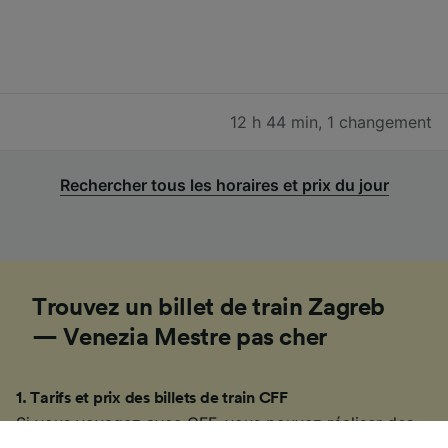
12 h 44 min
,
1 changement
Rechercher tous les horaires et prix du jour
Trouvez un billet de train Zagreb
— Venezia Mestre pas cher
1
.
Tarifs et prix des billets de train CFF
Si vous voyagez avec CFF, vous pouvez réaliser des
économies en réservant à l’avance un
billet dégriffé
.