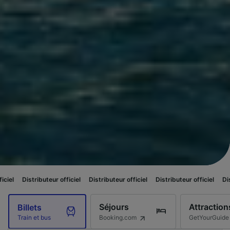
uteur officiel
Distributeur officiel
Distributeur officiel
Distributeur offic
Séjours
Attraction
Billets
Booking.com
GetYourGuide
Train et bus