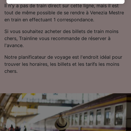
Il n'y a pas de train direct sur cette ligne, mais il est
préférences seront signalées à nos partenaires
tout de même possible de se rendre à Venezia Mestre
et n’affecteront pas les données de navigation.
en train en effectuant 1 correspondance.
Vos données ne seront pas utilisées à des fins
de traçage si vous nous avez demandé de ne
Si vous souhaitez acheter des billets de train moins
pas vous tracer.
chers, Trainline vous recommande de réserver à
l'avance.
Nos équipes ainsi que nos partenaires
externes, traitent des données selon les
Notre planificateur de voyage est l'endroit idéal pour
finalités suivantes :
trouver les horaires, les billets et les tarifs les moins
Utiliser des données de géolocalisation
chers.
précises. Analyser activement les
caractéristiques de l’appareil pour
l’identification. Stocker et/ou accéder à des
informations sur un appareil. Publicités et
contenu personnalisés, mesure de
performance des publicités et du contenu,
études d’audience et développement de
services.
Liste de nos partenaires (fournisseurs)