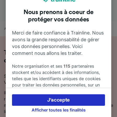
Nous prenons à coeur de
protéger vos données
Accueil
Horaires train
Zagreb à Venezia Mestre
Merci de faire confiance à Trainline. Nous
avons la grande responsabilité de gérer
vos données personnelles. Voici
Toutes les informations sur les trains
comment nous allons les traiter.
de Zagreb à Venezia Mestre
Notre organisation et ses
115
partenaires
stockent et/ou accèdent à des informations,
Si vous prévoyez de voyager en train de Zagreb à
telles que les identifiants uniques de cookies
Venezia Mestre, nous sommes là pour vous aider !
pour traiter les données personnelles, sur un
appareil. Vous pouvez accepter ou gérer vos
Il faut en moyenne 10 heures 56 minutes pour se
préférences, notamment en exerçant votre
rendre de Zagreb à Venezia Mestre en train. En
J'accepte
droit d’opposition à l’intérêt légitime, en
moyenne, 6 trains trains circulent chaque jour sur cette
cliquant ci-dessous ou à tout moment sur la
Afficher toutes les finalités
ligne.
page de la politique de confidentialité. Ces