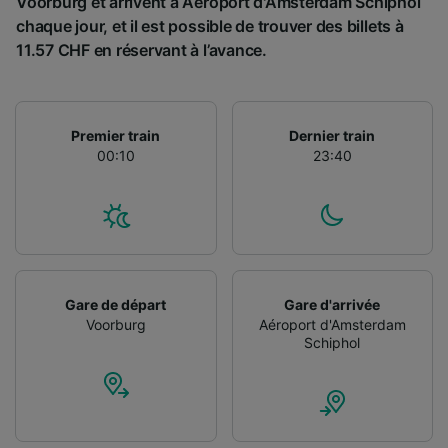
Voorburg et arrivent à Aéroport d'Amsterdam Schiphol
Utiliser des données de géolocalisation
chaque jour, et il est possible de trouver des billets à
précises. Analyser activement les
11.57 CHF en réservant à l’avance.
caractéristiques de l’appareil pour
l’identification. Stocker et/ou accéder à des
informations sur un appareil. Publicités et
contenu personnalisés, mesure de
performance des publicités et du contenu,
Premier train
Dernier train
études d’audience et développement de
00:10
23:40
services.
Liste de nos partenaires (fournisseurs)
Gare de départ
Gare d'arrivée
Voorburg
Aéroport d'Amsterdam
Schiphol