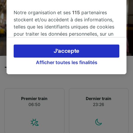
Notre organisation et ses
115
partenaires
stockent et/ou accèdent à des informations,
telles que les identifiants uniques de cookies
pour traiter les données personnelles, sur un
appareil. Vous pouvez accepter ou gérer vos
préférences, notamment en exerçant votre
J'accepte
droit d’opposition à l’intérêt légitime, en
cliquant ci-dessous ou à tout moment sur la
Afficher toutes les finalités
Trains de Viareggio à Nettuno
page de la politique de confidentialité. Ces
préférences seront signalées à nos partenaires
et n’affecteront pas les données de navigation.
Vos données ne seront pas utilisées à des fins
de traçage si vous nous avez demandé de ne
Premier train
Dernier train
06:50
23:26
pas vous tracer.
Nos équipes ainsi que nos partenaires
externes, traitent des données selon les
finalités suivantes :