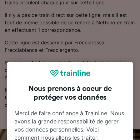
trains circulent chaque jour sur cette ligne.
Il n'y a pas de train direct sur cette ligne, mais il est
tout de même possible de se rendre à Nettuno en train
en effectuant 1 correspondance.
Cette ligne est desservie par Frecciarossa,
Frecciabianca et Frecciargento.
Si vous souhaitez acheter des billets de train moins
chers, Trainline vous recommande de réserver à
l'avance.
Nous prenons à coeur de
Notre planificateur de voyage est l'endroit idéal pour
protéger vos données
trouver les horaires, les billets et les tarifs les moins
chers.
Merci de faire confiance à Trainline. Nous
avons la grande responsabilité de gérer
vos données personnelles. Voici
comment nous allons les traiter.