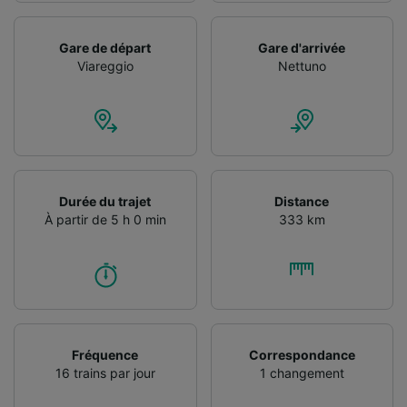
Utiliser des données de géolocalisation
précises. Analyser activement les
Gare de départ
Gare d'arrivée
caractéristiques de l’appareil pour
Viareggio
Nettuno
l’identification. Stocker et/ou accéder à des
informations sur un appareil. Publicités et
contenu personnalisés, mesure de
performance des publicités et du contenu,
études d’audience et développement de
services.
Liste de nos partenaires (fournisseurs)
Durée du trajet
Distance
À partir de 5 h 0 min
333 km
Fréquence
Correspondance
16 trains par jour
1 changement