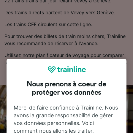
72 trains trains par jour reliant Vevey à Genève.
Des trains directs partent de Vevey vers Genève.
Les trains CFF circulent sur cette ligne.
Pour trouver des billets de train moins chers, Trainline
vous recommande de réserver à l'avance.
Utilisez notre planificateur de voyage pour comparer
les prix des billets et trouver les tarifs les moins chers.
Nous prenons à coeur de
protéger vos données
Merci de faire confiance à Trainline. Nous
avons la grande responsabilité de gérer
vos données personnelles. Voici
comment nous allons les traiter.