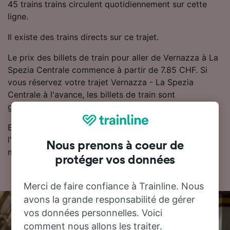
45 trains trains circulent quotidiennement sur cette
ligne.
Il existe des trains directs sur ce trajet.
Le prix des billets de train pour aller de Vernazza à La
Spezia Centrale commence à partir de 7.85 CHF. Si
vous réservez votre trajet Vernazza - La Spezia
Centrale à l'avance, les billets de train sont
généralement moins chers.
Essayez notre planificateur de voyage pour trouver
l'horaire, le billet et le prix qui vous conviennent le
Nous prenons à coeur de
mieux.
protéger vos données
Merci de faire confiance à Trainline. Nous
avons la grande responsabilité de gérer
vos données personnelles. Voici
comment nous allons les traiter.