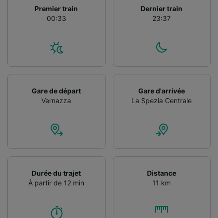
Utiliser des données de géolocalisation
Premier train
Dernier train
précises. Analyser activement les
00:33
23:37
caractéristiques de l’appareil pour
l’identification. Stocker et/ou accéder à des
informations sur un appareil. Publicités et
contenu personnalisés, mesure de
performance des publicités et du contenu,
études d’audience et développement de
services.
Gare de départ
Gare d'arrivée
Vernazza
La Spezia Centrale
Liste de nos partenaires (fournisseurs)
Durée du trajet
Distance
À partir de 12 min
11 km